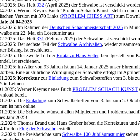
04.2025: Das Heft
332
(April 2025) der Schwalbe ist verschickt worde
04.2025: Werner Keyms Buch "Problem-Schach-Kunst" steht in einer e
lischen Version mit 370 Links (
PROBLEM CHESS ART
) zum Downlo
ate 24.04.2025
03.2025: Im Rahmen der
Deutschen Schachmeisterschaft 2025
in Münch
walbe am 22. Mai ein Löseturnier aus.
02.2025: Das Heft
331
(Februar 2025) der Schwalbe ist verschickt wor
02.2025: Der sechste Teil der
Schwalbe-Archivalien
, wieder zusammeng
ter Büsing, ist erschienen.
02.2025: Der zweite Teil der
Errata zu Hans Vetter
, bereitgestellt von 
hndel, ist erschienen.
01.2025: Im Alter von 93 Jahren ist am 14. Januar 2025 unser Ehrenmi
storben. Eine ausführliche Würdigung der Schwalbe erfolgt im Aprilhef
01.2025:
Korrektur
zur
Einladung
zum Schwalbetreffen vom 3. bis zu
5 in Leimen.
01.2025: Werner Keyms neues Buch
PROBLEM-SCHACH-KUNST
s
nload bereit.
01.2025: Die
Einladung
zum Schwalbetreffen vom 3. bis zum 5. Oktob
men ist nun online.
01.2025: Die Schwalbe wünscht allen Mitgliedern und Problemschachf
es Jahr 2025!
12.2024: Thomas Brand und Hans Gruber haben die Korrekturen und A
4 für den
Flug der Schwalbe
erstellt.
12.2024: Die Preisberichte zum
Schwalbe-100-Jubiläumsturnier
stehen
unterladen bereit.