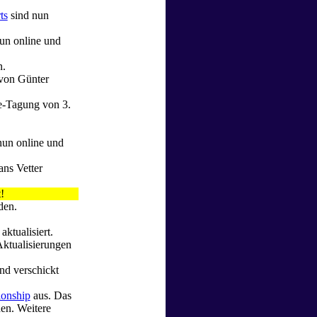
ts
sind nun
nun online und
n.
 von Günter
e-Tagung von 3.
nun online und
ns Vetter
!
den.
aktualisiert.
ktualisierungen
nd verschickt
ionship
aus. Das
den. Weitere