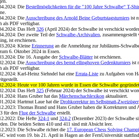
en.
04.2024: Die
Bestellmöglichkeiten für die "100 Jahre Schwalbe“ T-Shir
ine.
04.2024: Die
Ausschreibung des Arnold Beine Geburtstagsturniers
ist 
h als PDF verfügbar.
04.2024: Das Heft
326
(April 2024) der Schwalbe ist verschickt worde
04.2024: Der zweite Teil der
Schwalbe-Archivalien
, zusammengestellt
ing, ist erschienen.
03.2024: Kleine
Erinnerung
an die Anmeldung zur Jubiläums-Schwalb
 zum 6. Oktober 2024 in Essen.
03.2024: Die 16. Ausgabe der
Schwalbe-Blätter
ist erschienen.
02.2024: Die
Ausschreibung des bernd ellinghoven Gedenkturniers
ist 
h als PDF verfügbar.
02.2024: Karl-Heinz Siehndel hat eine
Errata-Liste
zu Aufgaben von Ha
itgestellt.
02.2024: Heute vor 100 Jahren wurde in Essen die Schwalbe gegründet
02.2024: Das Heft
325
(Februar 2024) der Schwalbe ist verschickt wor
01.2024: Hans Gruber hat das
Märchenschachlexikon
aktualisiert.
01.2024: Hartmut Laue hat die
Drohkorrektur im Selbstmatt-Zweizüger
12.2023: Thomas Brand und Hans Gruber haben die Korrekturen und A
3 für den
Flug der Schwalbe
erstellt.
12.2022: Die Hefte
324-1
und
324-2
(Dezember 2023) der Schwalbe si
den. Die beiden Seiten 410 und 411 sind mit Absicht leer.
12.2023: Die Schwalbe richtet die
17. European Chess Solving Champ
C wird vom 19. bis 21. April in Hagen an der FernUniversität stattfin