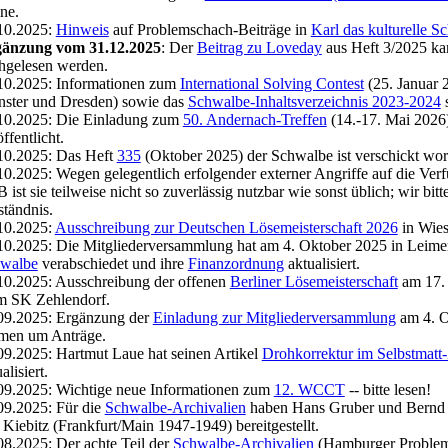
ine.
10.2025:
Hinweis
auf Problemschach-Beiträge in
Karl das kulturelle 
änzung vom 31.12.2025
: Der
Beitrag zu Loveday
aus Heft 3/2025 ka
hgelesen werden.
10.2025: Informationen zum
International Solving Contest
(25. Januar 2
ster und Dresden) sowie das
Schwalbe-Inhaltsverzeichnis 2023-2024
s
10.2025: Die Einladung zum
50. Andernach-Treffen
(14.-17. Mai 2026)
ffentlicht.
10.2025: Das Heft
335
(Oktober 2025) der Schwalbe ist verschickt wor
10.2025: Wegen gelegentlich erfolgender externer Angriffe auf die Verf
 ist sie teilweise nicht so zuverlässig nutzbar wie sonst üblich; wir bit
ständnis.
10.2025:
Ausschreibung zur Deutschen Lösemeisterschaft 2026
in Wies
10.2025: Die Mitgliederversammlung hat am 4. Oktober 2025 in Leime
walbe
verabschiedet und ihre
Finanzordnung
aktualisiert.
10.2025: Ausschreibung der offenen
Berliner Lösemeisterschaft
am 17.
m SK Zehlendorf.
09.2025: Ergänzung der
Einladung zur Mitgliederversammlung
am 4. O
men um Anträge.
09.2025: Hartmut Laue hat seinen Artikel
Drohkorrektur im Selbstmatt
alisiert.
09.2025: Wichtige neue Informationen zum
12. WCCT
-- bitte lesen!
09.2025: Für die
Schwalbe-Archivalien
haben Hans Gruber und Bernd
n
Kiebitz
(Frankfurt/Main 1947-1949) bereitgestellt.
08.2025: Der achte Teil der
Schwalbe-Archivalien
(Hamburger Problem