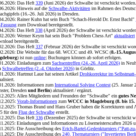
06.2026: Das Heft
339
(Juni 2026) der Schwalbe ist verschickt worden
06.2026: Hinweis auf die
Schwalbe-Aktivitäten
im Rahmen des Deutsc
achgipfels (16.-26. Juli 2026) in Dresden.
04.2026: Rainer Kuhn hat sein Buch "Schach-Herold Dr. Ernst Bachl"
-Fassung
zum Download bereitgestellt.
04.2026: Das Heft
338
(April 2026) der Schwalbe ist verschickt worde
02.2026: Werner Keym hat sein Buch "Problem Chess Art"
aktualisiert
nload bereitgestellt.
02.2026: Das Heft
337
(Februar 2026) der Schwalbe ist verschickt wor
02.2026: Die Website für das 68. WCCC und 49. WCSC (
8.-15.Augus
gdeburg
) ist nun
online
; Buchungen können ab sofort erfolgen.
01.2026: Einladungen zum
Sachsentreffen (24.-26. April 2026)
in Neuh
m
Schwalbetreffen (2.-4. Oktober 2026)
in Görlitz.
01.2026: Hartmut Laue hat seinen Artikel
Drohkorrektur im Selbstmatt
alisiert.
01.2026: Informationen zum
International Solving Contest
(25. Januar 2
ster, Dresden
und Berlin
) aktualisiert / ergänzt.
12.2025: Allen Mitgliedern und Freunden der "Schwalbe" ein
gutes Ne
12.2025:
Vorab-Informationen
zum
WCCC in Magdeburg (8. bis 15. 
12.2025: Thomas Brand und Hans Gruber haben die Korrekturen und A
5 für den
Flug der Schwalbe
erstellt.
12.2025: Das Heft
336
(Dezember 2025) der Schwalbe ist verschickt w
11.2025: Einladungen und Informationen zu Lösemeisterscaften 2026 u
11.2025: Die Ausschreibung des
Erich-Bartel-Gedenkturniers ("Patt-zu-
11.2025: Die Ausschreibung des
240. Thematurniers ("Invertiertes Ber