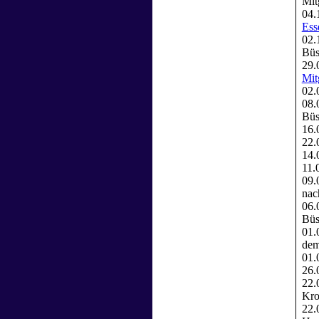
Mit
04.
Ess
02.
Büs
29.
Mit
02.
08.
Büs
16.
22.
14.
11.
09.
nac
06.
Büs
01.
dem
01.
26.
22.
Kro
22.