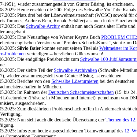
7-1951), wieder zusammengestellt von Günter Büsing, ist erschienen.
08.2025: Heute erschien die 200. Folge des Schwalbe YouTube Kanal
07.2025: Platz drei bei der Löseweltmeisterschaft (WCSC) sowohl für 
ris Tummes, Andreas Rein, Ronald Schäfer) als auch in der Einzelwer
07.2025: Das
Schwalbe-Archiv
enthält nun auch Scans alter Hefte und
ter ausgebaut.
06.2025: Eine Neuauflage von Werner Keyms Buch
PROBLEM CHES
eiterten englischen Version von "Problem-Schach-Kunst", steht zum D
06.2025:
Silvio Baier
konnte erneut seinen Titel als
Weltmeister im Ko
ro-Problemen
verteidigen -- herzlichen Glückwunsch!
06.2025: Die endgültige Preisbericht zum
Schwalbe-100-Jubiläumsturni
ine.
06.2025: Der siebte Teil der
Schwalbe-Archivalien
(Schwalbe Mitteilun
7), wieder zusammengestellt von Günter Büsing, ist erschienen.
05.2025: Berichte von den
Schwalbe-Löseturnieren
bei den deutschen
achmeisterschaften in München.
05.2025: Im Rahmen der
Deutschen Schachmeisterschaften
(15. bis 24
i Löseturniere (Präsenz in München und Internet), gemeinsam von D
anisiert, ausgeschrieben.
05.2025: Zum diesjährigen Problemschachtreffen in Andernach steht e
 Verfügung.
05.2025: Nun steht auch die deutsche Übersetzung der
Themen des 1
fügung.
05.2025: Infos zum heute ausgeschriebenen Teamwettkampf des
12. 
ss Composition Tournament).