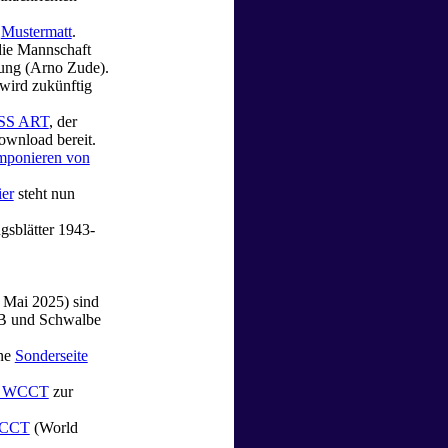
s
Mustermatt
.
die Mannschaft
tung (Arno Zude).
 wird zukünftig
S ART
, der
ownload bereit.
mponieren von
er
steht nun
gsblätter 1943-
. Mai 2025) sind
SB und Schwalbe
ine
Sonderseite
2. WCCT
zur
WCCT
(World