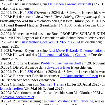
12.2024: Die Ausschreibung zur
Deutschen Lösemeisterschaft
(12.-13.
slaken) ist erschienen.
12.2024: Das Heft
330
(Dezember 2024) der Schwalbe ist verschickt w
12.2024: Bei der ersten
World Youth Chess Solving Championship
(Lös
 Partie-Jugend-WM im November) belegte
Kevin Haack
(SV 1920 Hofh
 U18 und
Bennet Hagner
(Frankfurter TV 1860) Platz 2 bei den U16 
ckwunsch!
.12.2024: Momentan wird das neue Buch PROBLEM-SCHACH-KU
ym
durch Udo Degener als Geschenk an alle Schwalbemitglieder versch
12.2024: Die
Ausschreibung des WCCI 2022 bis 2024
ist erschienen; 
 Januar 2025.
11.2024: Werner Keym hat seine
Last-Move-Rekorde-Dokumentation
a
11.2024: Hinweis auf das
21. International Solving Contest
in Dresden 
 Januar 2025.
11.2024: 2. Offene Berliner
Problem-Lösemeisterschaft
am 29. Novemb
10.2024: Die 20. Ausgabe der
Schwalbe-Blätter
ist erschienen.
10.2024: Das Heft
329
(Oktober 2024) der Schwalbe ist verschickt wor
10.2024: Ein weiterer Bericht über unser
Jubiläumstreffen in Essen
ist 
 Deutschen Schachbundes erschienen.
10.2024: Einladungen zum
Sachsen-Treffen
(
11. bis 13. April 2025
) u
ernach-Treffen
(
29. Mai bis 1. Juni 2025
).
10.2024: Wir erinnern an den Einsendeschluss am 31. Oktober 2024 
inghoven-Gedenkturnier
.
10.2024: Zusammensetzung des
neuen Vorstands der Schwalbe
, wie er