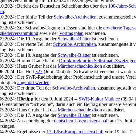
gliederversammlung am 5.10.2024 in Essen gewählt wurde.
10.2024: Bericht des Deutschen Schachbundes über den
100-Jahre-Sch
en
.
10.2024: Der fünfte Teil der
Schwalbe-Archivalien
, zusammengestellt 
ing, ist erschienen.
09.2024: Zur Schwalbe-Tagung in Essen sind hier die
erweiterte Tages
gliederversammlung
sowie der
Vortragsplan
erschienen.
09.2024: Die 19. Ausgabe der
Schwalbe-Blätter
ist erschienen.
08.2024: Der vierte Teil der
Schwalbe-Archivalien
, zusammengestellt 
ing, ist erschienen.
07.2024: Die 18. Ausgabe der
Schwalbe-Blätter
ist erschienen.
06.2024: Hartmut Laue hat die
Drohkorrektur im Selbstmatt-Zweizüger
06.2024: Hans Gruber hat das
Märchenschachlexikon
aktualisiert.
06.2024: Das Heft
327
(Juni 2024) der Schwalbe ist verschickt worden.
06.2024: Der SWR-Radiobeitrag über Problemschach und unsere Vere
hträglich
angehört werden
.
06.2024: Der dritte Teil der
Schwalbe-Archivalien
, zusammengestellt v
ing, ist erschienen.
06.2024:
Hörtipp
für den 9. Juni 2024 --
SWR-Kultur Matinee
(09:04 b
 Generalthema "Schwalbe", darin auch ein Beitrag über unsere Verein
05.2024: Hans Gruber hat das
Märchenschachlexikon
aktualisiert.
04.2024: Die 17. Ausgabe der
Schwalbe-Blätter
ist erschienen.
04.2024: Ausschreibung der
deutschen Lösemeisterschaft
am 15. Juni 2
tzingen.
04.2024: Ergebnisse der
17. Löse-Europameisterschaft
vom 19. bis 21. 