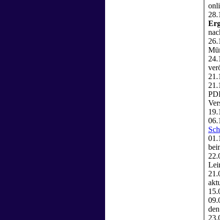
onl
28.
Erg
nac
26.
Mün
24.
verö
21.
21.
PDB
Ver
19.
06.
Sch
01.
bei
22.
Lei
21.
aktu
15.
09.
de
23.