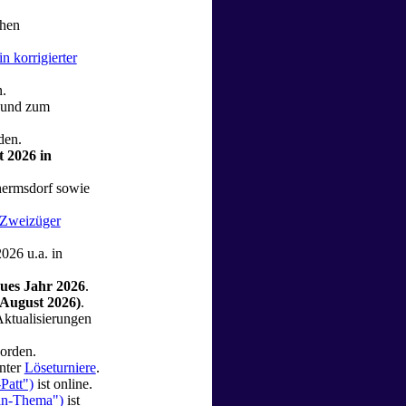
.
hen
in korrigierter
n.
und zum
den.
t 2026 in
ermsdorf sowie
-Zweizüger
026 u.a. in
ues Jahr 2026
.
August 2026)
.
ktualisierungen
orden.
nter
Löseturniere
.
Patt")
ist online.
lin-Thema")
ist