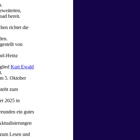
n.
rweiterten,
ad bereit.
en richtet die
den.
estellt von
Karl-Heinz
tglied
Kurt Ewald
t.
m 5. Oktober
teht zum
er 2025 in
reunden ein gutes
ktualisierungen
 zum Lesen und