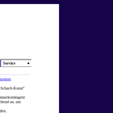
Service
urniere
m-Schach-Kunst"
immerkontingent
gehend an, um
den.