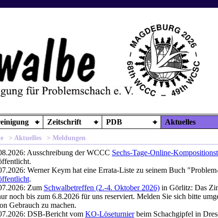
einigung
Zeitschrift
PDB
Aktuelles
e
> Aktuelles
> Meldungen
08.2026: Ausschreibung der WCCC
Sechs-Tage-Online-Kompositionst
ffentlicht.
07.2026: Werner Keym hat eine Errata-Liste zu seinem Buch "Proble
ffentlicht
.
07.2026: Zum
Schwalbetreffen (2.-4. Oktober 2026)
in Görlitz: Das Z
 nur noch bis zum 6.8.2026 für uns reserviert. Melden Sie sich bitte um
on Gebrauch zu machen.
07.2026: DSB-Bericht vom
KO-Löseturnier
beim Schachgipfel in Dres