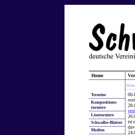
Home
Ver
Hom
06.
Termine
verö
Kompositions-
28.
turniere
verö
Löseturniere
26.
ist
Schwalbe-Blätter
dav
Medien
24.