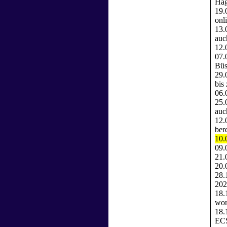
Hag
19.
onl
13.
auc
12.
07.
Büs
29.
bis
06.
25.
auc
12.
bere
10.
09.
21.
20.
28.
202
18.
wor
18.
ECS