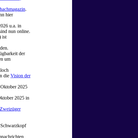
Schachmagazin
.
nn hier
026 u.a. in
ind nun online.
 ist
den.
ügbarkeit der
ten um
loch
n die
Vision der
 Oktober 2025
ktober 2025 in
-Zweizüger
 Schwarzkopf
nachrichten