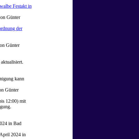
walbe Festakt in
von Günter
ordnung der
von Günter
aktualisiert.
inigung kann
on Günter
is 12:00) mit
igung.
024 in Bad
April 2024 in