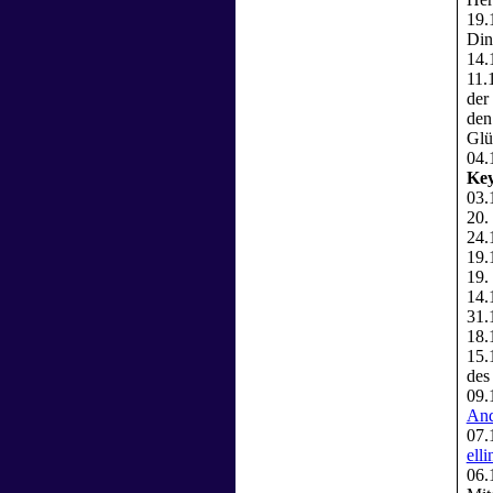
19.
Din
14.
11.
der
den
Glü
04
Ke
03.
20.
24.
19.
19.
14.
31.
18.
15.
des
09.
And
07.
ell
06.