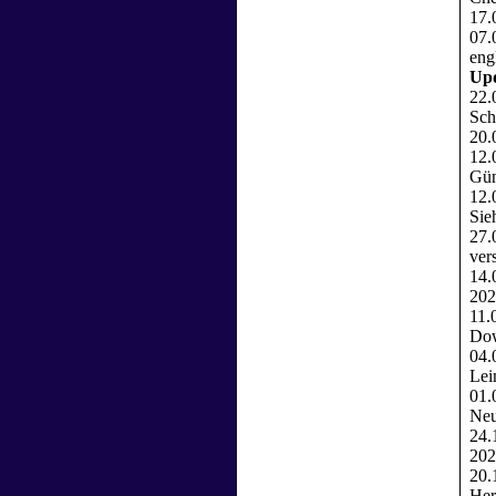
17.
07.
eng
Upd
22.
Sch
20.
12.
Gün
12.
Sie
27.
ver
14.
202
11.
Dow
04.
Lei
01.
Neu
24.
202
20.
Her