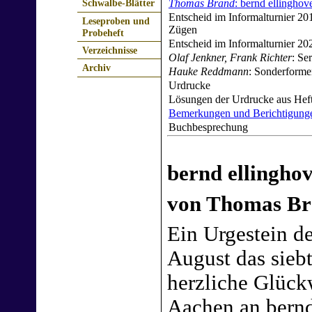
Thomas Brand
: bernd ellinghov
Schwalbe-Blätter
Entscheid im Informalturnier 201
Leseproben und
Zügen
Probeheft
Entscheid im Informalturnier 20
Verzeichnisse
Olaf Jenkner, Frank Richter
: Se
Archiv
Hauke Reddmann
: Sonderform
Urdrucke
Lösungen der Urdrucke aus Heft
Bemerkungen und Berichtigung
Buchbesprechung
bernd ellingho
von Thomas B
Ein Urgestein d
August das sieb
herzliche Glüc
Aachen an bernd