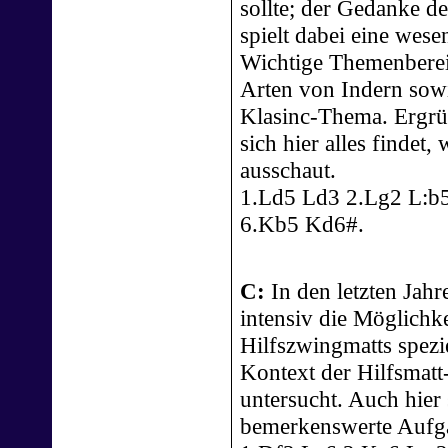
sollte; der Gedanke d
spielt dabei eine wesen
Wichtige Themenbereic
Arten von Indern sowi
Klasinc-Thema. Ergrün
sich hier alles findet
ausschaut.
1.Ld5 Ld3 2.Lg2 L:b
6.Kb5 Kd6#.
C:
In den letzten Jahr
intensiv die Möglichk
Hilfszwingmatts spezi
Kontext der Hilfsmatt
untersucht. Auch hier
bemerkenswerte Aufga