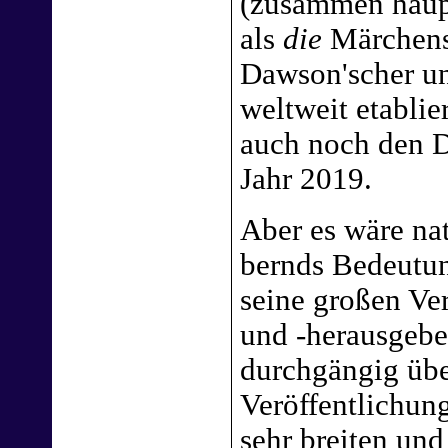
(zusammen haup
als
die
Märchensc
Dawson'scher un
weltweit etabli
auch noch den 
Jahr 2019.
Aber es wäre nat
bernds Bedeutun
seine großen Ver
und -herausgebe
durchgängig übe
Veröffentlichung
sehr breiten und