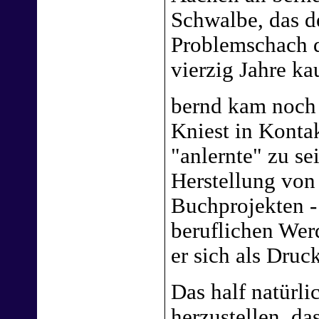
Schwalbe, das d
Problemschach d
vierzig Jahre ka
bernd kam noch 
Kniest in Kontak
"anlernte" zu se
Herstellung vo
Buchprojekten - 
beruflichen Werd
er sich als Druc
Das half natürli
herzustellen, da