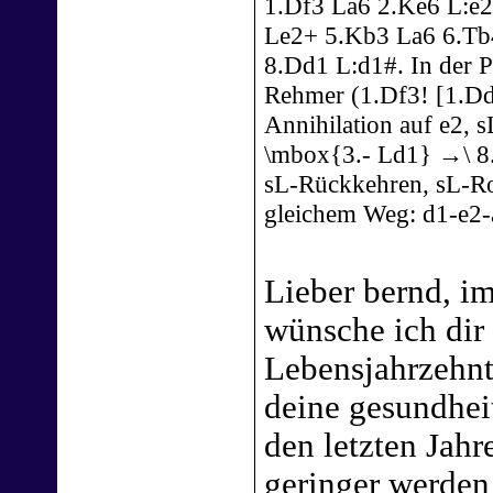
1.Df3 La6 2.Ke6 L:e
Le2+ 5.Kb3 La6 6.Tb
8.Dd1 L:d1#. In der 
Rehmer (1.Df3! [1.Dd
Annihilation auf e2, 
\mbox{3.- Ld1} →\ 8
sL-Rückkehren, sL-Ro
gleichem Weg: d1-e2-a
Lieber bernd, i
wünsche ich dir 
Lebensjahrzehnt 
deine gesundheit
den letzten Jahr
geringer werden