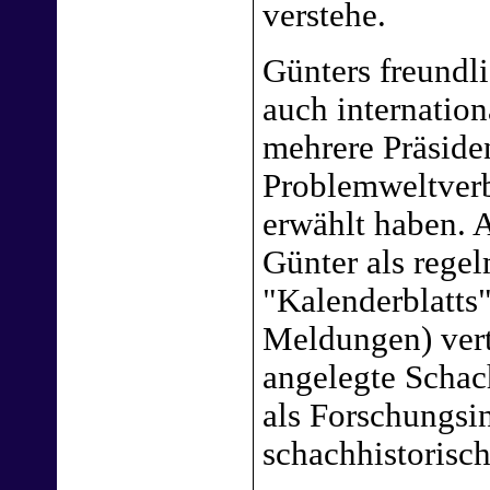
verstehe.
Günters freundli
auch internation
mehrere Präside
Problemweltverb
erwählt haben. 
Günter als regel
"Kalenderblatts"
Meldungen) vert
angelegte Scha
als Forschungsi
schachhistorisch