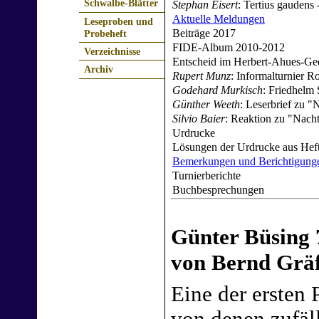
Schwalbe-Blätter
Stephan Eisert
: Tertius gaudens
Aktuelle Meldungen
Leseproben und
Beiträge 2017
Probeheft
FIDE-Album 2010-2012
Verzeichnisse
Entscheid im Herbert-Ahues-Ged
Archiv
Rupert Munz
: Informalturnier 
Godehard Murkisch
: Friedhelm
Günther Weeth
: Leserbrief zu 
Silvio Baier
: Reaktion zu "Nacht
Urdrucke
Lösungen der Urdrucke aus Hef
Bemerkungen und Berichtigung
Turnierberichte
Buchbesprechungen
Günter Büsing 
von Bernd Grä
Eine der ersten 
von denen zufäl