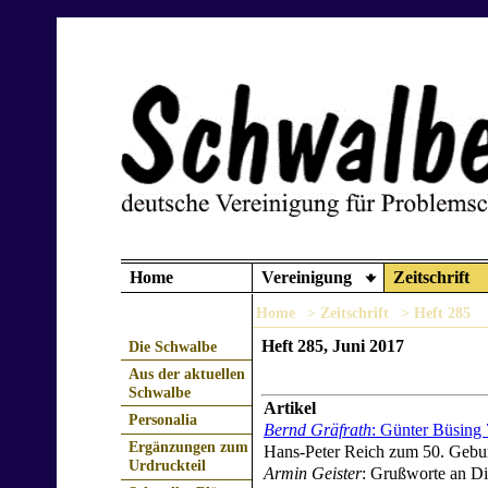
Home
Vereinigung
Zeitschrift
Home
> Zeitschrift
> Heft 285
Heft 285, Juni 2017
Die Schwalbe
Aus der aktuellen
Schwalbe
Artikel
Personalia
Bernd Gräfrath
: Günter Büsing
Ergänzungen zum
Hans-Peter Reich zum 50. Gebur
Urdruckteil
Armin Geister
: Grußworte an Di