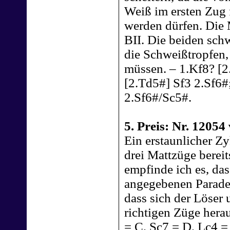
Weiß im ersten Zug f
werden dürfen. Die
BII. Die beiden sch
die Schweißtropfen, 
müssen. – 1.Kf8? [2
[2.Td5#] Sf3 2.Sf6#
2.Sf6#/Sc5#.
5. Preis: Nr. 1205
Ein erstaunlicher Z
drei Mattzüge berei
empfinde ich es, das
angegebenen Paraden
dass sich der Löser
richtigen Züge hera
= C, Sc7 = D, Lc4 =