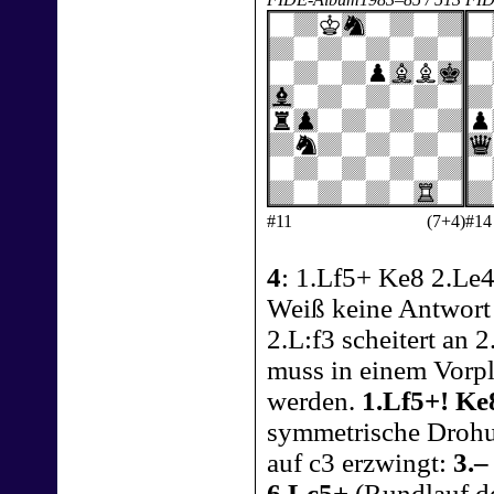
#11
(7+4)
#14
4
: 1.Lf5+ Ke8 2.Le4 
Weiß keine Antwort 
2.L:f3 scheitert an 
muss in einem Vorpl
werden.
1.Lf5+! Ke
symmetrische Drohun
auf c3 erzwingt:
3.–
6.Lc5+
(Rundlauf d