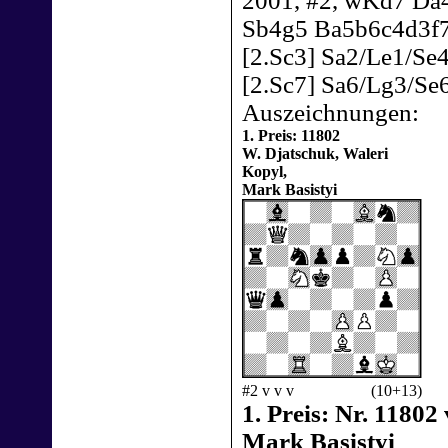
2001, #2, wKd7 Da
Sb4g5 Ba5b6c4d3f7;
[2.Sc3] Sa2/Le1/Se4
[2.Sc7] Sa6/Lg3/Se
Auszeichnungen:
1. Preis: 11802
W. Djatschuk, Waleri
Kopyl,
Mark Basistyi
#2 v v v
(10+13)
1. Preis: Nr. 1180
Mark Basistyi