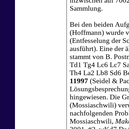
inzwischen auf 700
Sammlung.
Bei den beiden Auf
(Hoffmann) wurde vo
(Entfesselung der Sc
ausführt). Eine der
stammt von B. Post
Td1 Tg4 Lc6 Lc7 S
Th4 La2 Lb8 Sd6 Bc
11997
(Seidel & Pac
Lösungsbesprechung
hingewiesen. Die G
(Mossiaschwili) ver
nachfolgenden Prob
Mossiaschwili,
Make