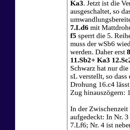
Ka3
. Jetzt ist die 
ausgeschaltet, so d
umwandlungsbereit
7.Ld6
mit Mattdrohu
f5
sperrt die 5. Reih
muss der wSb6 wiede
werden. Daher erst
11.Sb2+ Ka3 12.Sc
Schwarz hat nur die
sL verstellt, so dass
Drohung 16.c4 lässt
Zug hinauszögern: 
In der Zwischenzeit
aufgedeckt: In Nr. 
7.Lf6; Nr. 4 ist neb