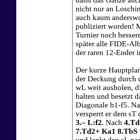
nicht nur an Loschi
auch kaum anderswo 
publiziert worden! 
Turnier noch besser
später alle FIDE-Al
der raren 12-Ender 
Der kurze Hauptplan
der Deckung durch 
wL weit ausholen, d
halten und besetzt d
Diagonale b1-f5. N
versperrt er dem sT
3.– L:f2
. Nach
4.Td
7.Td2+ Ka1 8.TbS
und lenkt den sL n