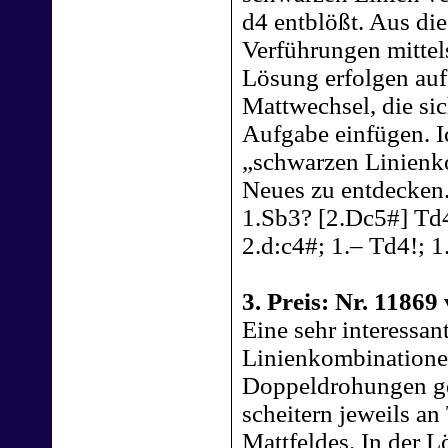
d4 entblößt. Aus d
Verführungen mittels
Lösung erfolgen au
Mattwechsel, die si
Aufgabe einfügen. I
„schwarzen Linienko
Neues zu entdecken.
1.Sb3? [2.Dc5#] Td4
2.d:c4#; 1.– Td4!; 
3. Preis: Nr. 1186
Eine sehr interessa
Linienkombinationen
Doppeldrohungen ge
scheitern jeweils a
Mattfeldes. In der L