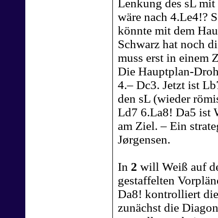
Lenkung des sL mit 
wäre nach 4.Le4!? S
könnte mit dem Hau
Schwarz hat noch di
muss erst in einem 
Die Hauptplan-Droh
4.– Dc3. Jetzt ist L
den sL (wieder römi
Ld7 6.La8! Da5 ist 
am Ziel. – Ein stra
Jørgensen.
In
2
will Weiß auf de
gestaffelten Vorplän
Da8! kontrolliert di
zunächst die Diagon