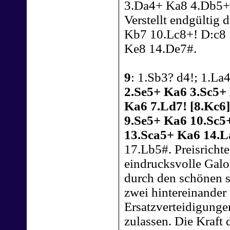
3.Da4+ Ka8 4.Db5+
Verstellt endgültig
Kb7 10.Lc8+! D:c8
Ke8 14.De7#.
9
: 1.Sb3? d4!; 1.La4
2.Se5+ Ka6 3.Sc5+
Ka6 7.Ld7! [8.Kc6
9.Se5+ Ka6 10.Sc5
13.Sca5+ Ka6 14.L
17.Lb5#. Preisricht
eindrucksvolle Galo
durch den schönen s
zwei hintereinander
Ersatzverteidigungen
zulassen. Die Kraft 