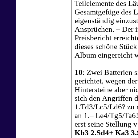
Teilelemente des Läu
Gesamtgefüge des Lö
eigenständig einzus
Ansprüchen. – Der 
Preisbericht erreich
dieses schöne Stück
Album eingereicht 
10
: Zwei Batterien 
gerichtet, wegen der
Hintersteine aber ni
sich den Angriffen d
1.Td3/Lc5/Ld6? zu e
an 1.– Le4/Tg5/Ta6
erst seine Stellung 
Kb3 2.Sd4+ Ka3 3.