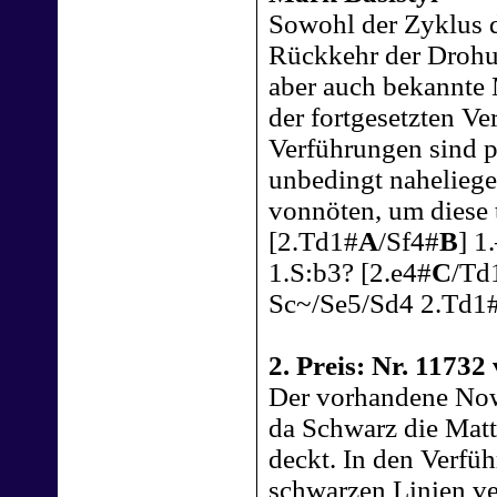
Sowohl der Zyklus 
Rückkehr der Drohu
aber auch bekannte 
der fortgesetzten Ve
Verführungen sind p
unbedingt nahelieg
vonnöten, um diese t
[2.Td1#
A
/Sf4#
B
] 1
1.S:b3? [2.e4#
C
/Td
Sc~/Se5/Sd4 2.Td1
2. Preis: Nr. 11732
Der vorhandene Now
da Schwarz die Matt
deckt. In den Verfü
schwarzen Linien ver