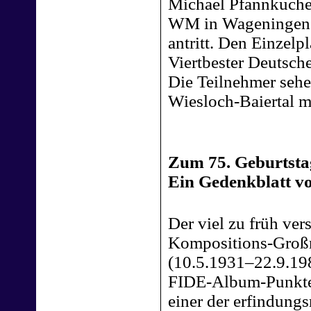
Michael Pfannkuche,
WM in Wageningen w
antritt. Den Einzelp
Viertbester Deutsch
Die Teilnehmer sehe
Wiesloch-Baiertal mi
Zum 75. Geburtstag
Ein Gedenkblatt v
Der viel zu früh ver
Kompositions-Großme
(10.5.1931–22.9.198
FIDE-Album-Punkte e
einer der erfindungs