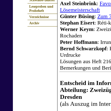
Schwalbe-Blätter
Axel Steinbrink
:
Favor
Leseproben und
Lösemeisterschaft
Probeheft
Günter Büsing
:
Zum 7
Verzeichnisse
Stephan Eisert
: Réti-
Archiv
Werner Keym
: Zweiz
Rochaden
Peter Hoffmann
: Irr
Bernd Schwarzkopf
:
Urdrucke
Lösungen aus Heft 21
Bemerkungen und Beri
Entscheid im Info
Abteilung: Zweizüg
Dresden
(als Auszug im Inter