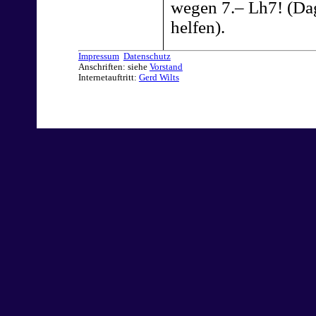
wegen 7.– Lh7! (Dag
helfen).
Impressum
Datenschutz
Anschriften: siehe
Vorstand
Internetauftritt:
Gerd Wilts