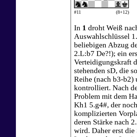
#11
(8+12)
In
1
droht Weiß nach
Auswahlschlüssel 1
beliebigen Abzug de
2.L:b7 De?!); ein er
Verteidigungskraft 
stehenden sD, die so
Reihe (nach b3-b2) 
kontrolliert. Nach d
Problem mit dem Ha
Kh1 5.g4#, der noch 
komplizierten Vorpl
deren Stärke nach 2
wird. Daher erst die