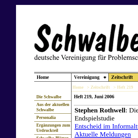
Home
Vereinigung
Zeitschrift
Home
> Zeitschrift
> Heft 219
Heft 219, Juni 2006
Die Schwalbe
Aus der aktuellen
Stephen Rothwell
: Di
Schwalbe
Endspielstudie
Personalia
Entscheid im Informalt
Ergänzungen zum
Urdruckteil
Aktuelle Meldungen