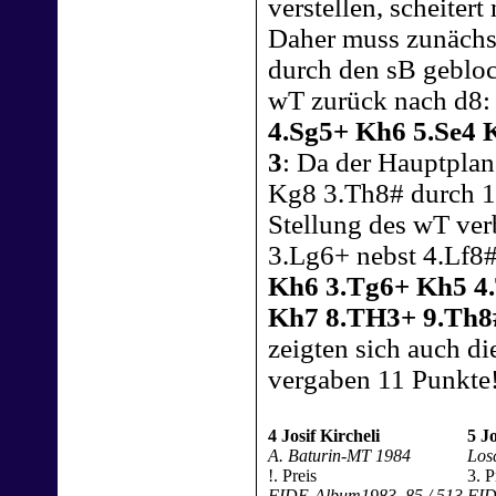
verstellen, scheiter
Daher muss zunächst
durch den sB geblo
wT zurück nach d8
4.Sg5+ Kh6 5.Se4 
3
: Da der Hauptplan
Kg8 3.Th8# durch 1.
Stellung des wT ver
3.Lg6+ nebst 4.Lf8
Kh6 3.Tg6+ Kh5 4.
Kh7 8.TH3+ 9.Th8
zeigten sich auch d
vergaben 11 Punkte
4 Josif Kircheli
5 Jo
A. Baturin-MT 1984
Los
!. Preis
3. P
FIDE-Album1983–85 / 513
FID