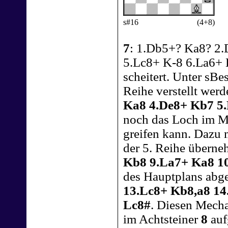
s#16
(4+8)
7
: 1.Db5+? Ka8? 2
5.Lc8+ K-8 6.La6+ L
scheitert. Unter sBe
Reihe verstellt wer
Ka8 4.De8+ Kb7 5
noch das Loch im Ma
greifen kann. Dazu 
der 5. Reihe übern
Kb8 9.La7+ Ka8 1
des Hauptplans abge
13.Lc8+ Kb8,a8 14
Lc8#
. Diesen Mecha
im Achtsteiner
8
auf