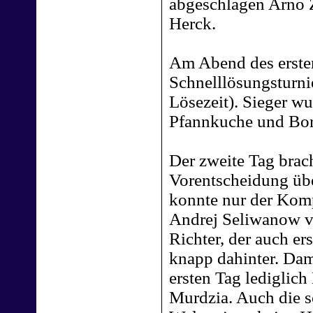
abgeschlagen Arno Z
Herck.
Am Abend des ersten
Schnelllösungsturni
Lösezeit). Sieger w
Pfannkuche und Bo
Der zweite Tag brach
Vorentscheidung übe
konnte nur der Komp
Andrej Seliwanow vo
Richter, der auch er
knapp dahinter. Da
ersten Tag lediglic
Murdzia. Auch die s