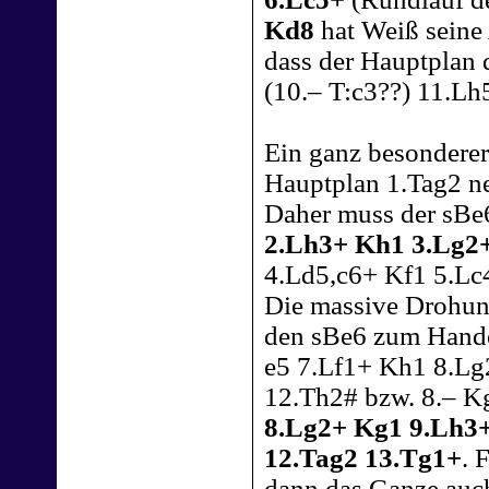
Kd8
hat Weiß seine 
dass der Hauptplan 
(10.– T:c3??) 11.Lh
Ein ganz besonderer
Hauptplan 1.Tag2 ne
Daher muss der sBe
2.Lh3+ Kh1 3.Lg2
4.Ld5,c6+ Kf1 5.Lc
Die massive Drohung
den sBe6 zum Hand
e5 7.Lf1+ Kh1 8.Lg
12.Th2# bzw. 8.– K
8.Lg2+ Kg1 9.Lh3+
12.Tag2 13.Tg1+
. 
dann das Ganze auch