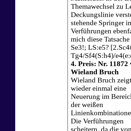
Themawechsel zu Le
Deckungslinie verstel
stehende Springer i
Verführungen ebenfa
mich diese Tatsache
Se3!; LS:e5? [2.Sc4
Tg4/Sf4(S:h4)/e4(e
4. Preis: Nr. 11872
Wieland Bruch
Wieland Bruch zeig
wieder einmal eine
Neuerung im Bereic
der weißen
Linienkombinatione
Die Verführungen
scheitern, da die vo