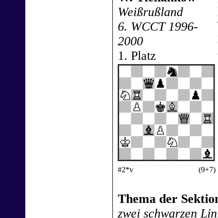
Weißrußland
6. WCCT 1996-
2000
1. Platz
#2*v
(9+7)
Thema der Sektion
zwei schwarzen Lin