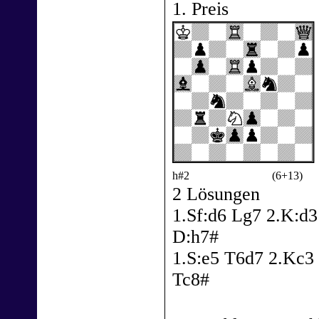
1. Preis
h#2
(6+13)
2 Lösungen
1.Sf:d6 Lg7 2.K:d3
D:h7#
1.S:e5 T6d7 2.Kc3
Tc8#