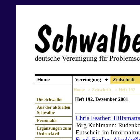
Home
Vereinigung
Zeitschrift
Home
> Zeitschrift
> Heft 192
Heft 192, Dezember 2001
Die Schwalbe
Aus der aktuellen
Schwalbe
Chris Feather: Hilfsmatt
Personalia
Jörg Kuhlmann: Rudenk
Ergänzungen zum
Entscheid im Informaltu
Urdruckteil
Frank Fiedler: Abschlu