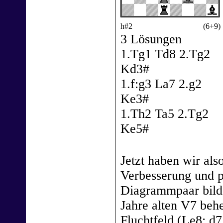
h#2
(6+9)
3 Lösungen
1.Tg1 Td8 2.Tg2
Kd3#
1.f:g3 La7 2.g2
Ke3#
1.Th2 Ta5 2.Tg2
Ke5#
Jetzt haben wir al
Verbesserung und p
Diagrammpaar bildet
Jahre alten V7 behe
Fluchtfeld (Le8: d7