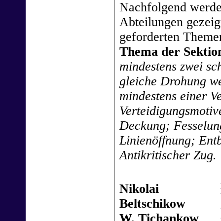
Nachfolgend werden
Abteilungen gezeig
geforderten Theme
Thema der Sektio
mindestens zwei sc
gleiche Drohung we
mindestens einer V
Verteidigungsmotiv
Deckung; Fesselung
Linienöffnung; Ent
Antikritischer Zug.
Nikolai
Beltschikow
W. Tichankow