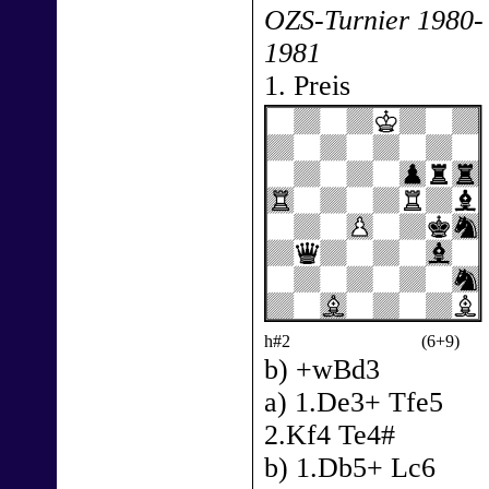
OZS-Turnier 1980-
1981
1. Preis
h#2
(6+9)
b) +wBd3
a) 1.De3+ Tfe5
2.Kf4 Te4#
b) 1.Db5+ Lc6