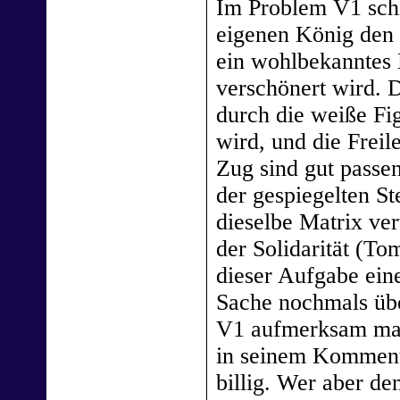
Im Problem V1 sch
eigenen König den Z
ein wohlbekanntes 
verschönert wird. 
durch die weiße Fig
wird, und die Freil
Zug sind gut passe
der gespiegelten St
dieselbe Matrix ver
der Solidarität (To
dieser Aufgabe ein
Sache nochmals übe
V1 aufmerksam mach
in seinem Kommenta
billig. Wer aber de