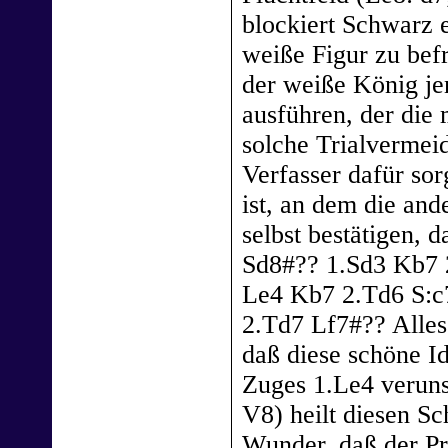
blockiert Schwarz e
weiße Figur zu befr
der weiße König j
ausführen, der die 
solche Trialvermei
Verfasser dafür sor
ist, an dem die an
selbst bestätigen, d
Sd8#?? 1.Sd3 Kb7 
Le4 Kb7 2.Td6 S:c
2.Td7 Lf7#?? Alles 
daß diese schöne I
Zuges 1.Le4 veruns
V8) heilt diesen Sc
Wunder, daß der Pr