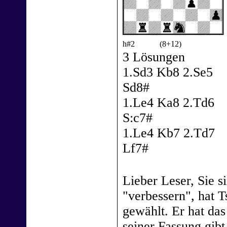
h#2
(8+12)
3 Lösungen
1.Sd3 Kb8 2.Se5
Sd8#
1.Le4 Ka8 2.Td6
S:c7#
1.Le4 Kb7 2.Td7
Lf7#
Lieber Leser, Sie 
"verbessern", hat T
gewählt. Er hat da
seiner Fassung gib