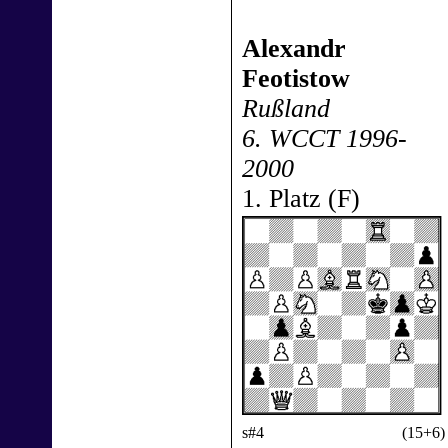
Alexandr
Feotistow
Rußland
6. WCCT 1996-
2000
1. Platz (F)
s#4
(15+6)