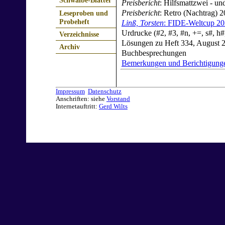
Schwalbe-Blätter
Preisbericht
: Hilfsmattzwei - un
Preisbericht
: Retro (Nachtrag) 
Leseproben und
Probeheft
Linß, Torsten
: FIDE-Weltcup 2
Urdrucke (#2, #3, #n, +=, s#, h
Verzeichnisse
Lösungen zu Heft 334, August 20
Archiv
Buchbesprechungen
Bemerkungen und Berichtigung
Impressum
Datenschutz
Anschriften: siehe
Vorstand
Internetauftritt:
Gerd Wilts