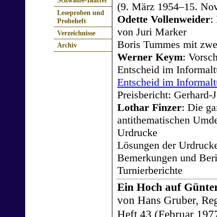
Schwalbe-Blätter
(9. März 1954–15. No
Leseproben und
Odette Vollenweider
:
Probeheft
von Juri Marker
Verzeichnisse
Boris Tummes mit zwei
Archiv
Werner Keym
: Vorsc
Entscheid im Informal
Entscheid im Informal
Preisbericht: Gerhard-
Lothar Finzer
: Die ga
antithematischen Umd
Urdrucke
Lösungen der Urdrucke
Bemerkungen und Beri
Turnierberichte
Ein Hoch auf Günte
von Hans Gruber, Re
Heft 43 (Februar 1977