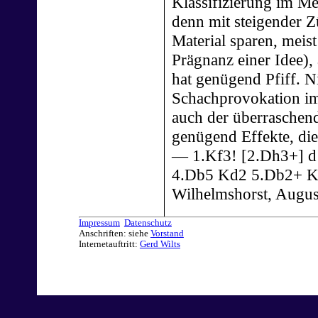
Klassifizierung im Me
denn mit steigender Zü
Material sparen, meis
Prägnanz einer Idee), 
hat genügend Pfiff. N
Schachprovokation im
auch der überraschend
genügend Effekte, die 
— 1.Kf3! [2.Dh3+] d
4.Db5 Kd2 5.Db2+ K
Wilhelmshorst, Augus
Impressum
Datenschutz
Anschriften: siehe
Vorstand
Internetauftritt:
Gerd Wilts