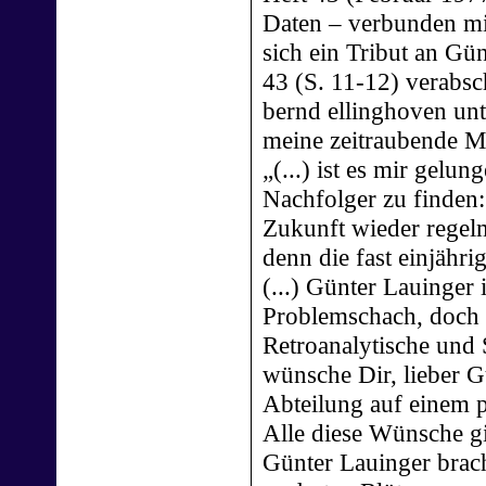
Daten – verbunden mi
sich ein Tribut an Gü
43 (S. 11-12) verabsc
bernd ellinghoven un
meine zeitraubende Mi
„(...) ist es mir gelu
Nachfolger zu finden: 
Zukunft wieder regelm
denn die fast einjähri
(...) Günter Lauinger 
Problemschach, doch h
Retroanalytische und 
wünsche Dir, lieber G
Abteilung auf einem 
Alle diese Wünsche gi
Günter Lauinger brach