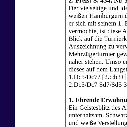
2. Preis: S. 434, Nr
Der vielseitige und id
weißen Hamburgern da
er sich mit seinem 1.
vermochte, ist diese 
Blick auf die Turnier
Auszeichnung zu verw
Mehrzügerturnier gew
näher stehen. Umso er
dieses auf dem Langs
1.Dc5/Dc7? [2.c:b3+]
2.Dc5/Dc7 Sd7/Sd5 3.
1. Ehrende Erwähnun
Ein Geistesblitz des 
unterhaltsam. Schwa
und weiße Verstellun