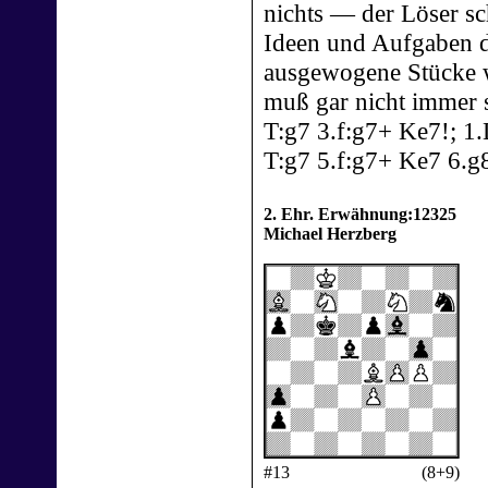
nichts — der Löser sc
Ideen und Aufgaben d
ausgewogene Stücke w
muß gar nicht immer 
T:g7 3.f:g7+ Ke7!; 
T:g7 5.f:g7+ Ke7 6.
2. Ehr. Erwähnung:12325
Michael Herzberg
#13
(8+9)