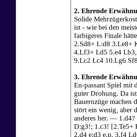
2. Ehrende Erwähnu
Solide Mehrzügerkost
ist - wie bei den meis
farbigeres Finale hät
2.Sd8+ L:d8 3.Le8+ 
4.Lf3+ Ld5 5.e4 Lb3
9.Lc2 Lc4 10.Lg6 Sf
3. Ehrende Erwähnu
En-passant Spiel mit 
guter Drohung. Da ist
Bauernzüge machen di
stört ein wenig, aber
anderes her. — 1.d4? e
D:g3!; 1.c3! [2.Te5+ 
2.d4 e:d3 e.p. 3.f4 Ld