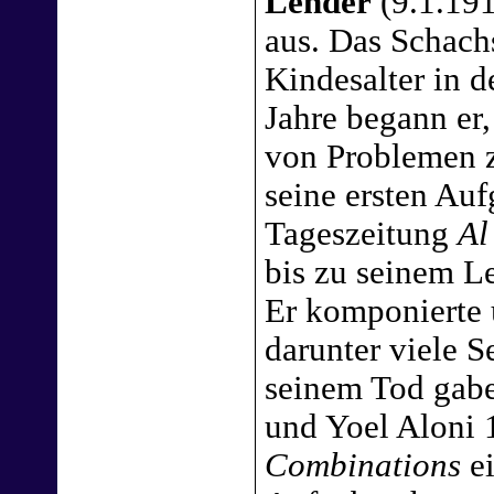
Lender
(9.1.191
aus. Das Schachs
Kindesalter in d
Jahre begann er
von Problemen z
seine ersten Auf
Tageszeitung
Al
bis zu seinem L
Er komponierte 
darunter viele S
seinem Tod gabe
und Yoel Aloni 
Combinations
ei