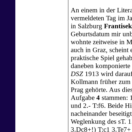
An einem in der Litera
vermeldeten Tag im Ja
in Salzburg
Frantise
Geburtsdatum mir unbe
wohnte zeitweise in M
auch in Graz, scheint 
praktische Spiel gehab
daneben komponierte e
DSZ
1913 wird darauf
Kollmann früher zum 
Prag gehörte. Aus dies
Aufgabe
4
stammen: 1.
und 2.- T:f6. Beide 
nacheinander beseitig
Weglenkung des sT. 1
3.Dc8+!) T:c1 3.Te7+ 