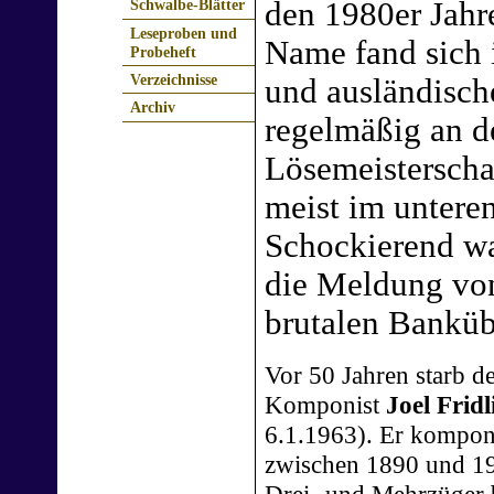
den 1980er Jahre
Schwalbe-Blätter
Leseproben und
Name fand sich i
Probeheft
Verzeichnisse
und ausländische
Archiv
regelmäßig an d
Lösemeisterschaf
meist im unteren
Schockierend wa
die Meldung von
brutalen Bankübe
Vor 50 Jahren starb d
Komponist
Joel Fridl
6.1.1963). Er komponi
zwischen 1890 und 1
Drei- und Mehrzüger 