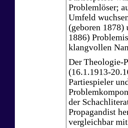
Problemlöser; a
Umfeld wuchsen
(geboren 1878) 
1886) Problemis
klangvollen Nam
Der Theologie-P
(16.1.1913-20.1
Partiespieler un
Problemkomponis
der Schachlitera
Propagandist her
vergleichbar mi