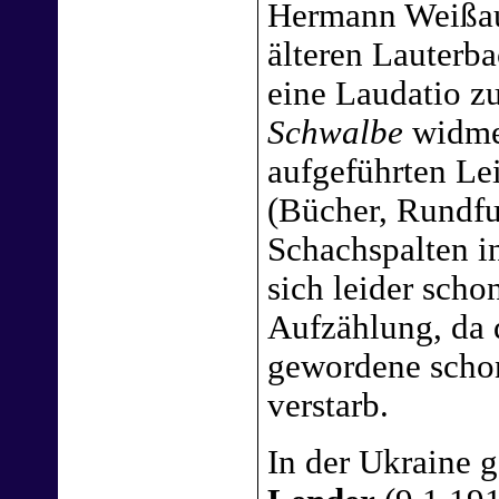
Hermann Weißau
älteren Lauterb
eine Laudatio z
Schwalbe
widmet
aufgeführten Le
(Bücher, Rundf
Schachspalten i
sich leider scho
Aufzählung, da d
gewordene schon
verstarb.
In der Ukraine 