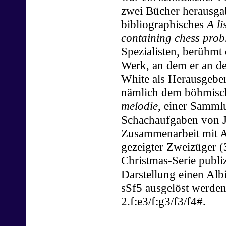
zwei Bücher herausga
bibliographisches
A li
containing chess pro
Spezialisten, berühmt
Werk, an dem er an de
White als Herausgeber 
nämlich dem böhmisc
melodie
, einer Samml
Schachaufgaben von J
Zusammenarbeit mit A
gezeigter Zweizüger (
Christmas-Serie publizi
Darstellung einen Alb
sSf5 ausgelöst werden
2.f:e3/f:g3/f3/f4#.