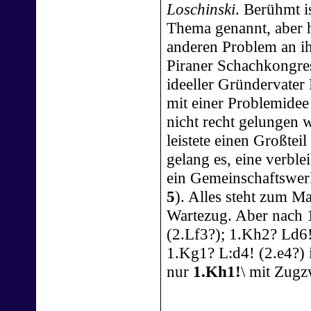
Loschinski
. Berühmt i
Thema genannt, aber h
anderen Problem an ih
Piraner Schachkongre
ideeller Gründervater
mit einer Problemidee
nicht recht gelungen 
leistete einen Großtei
gelang es, eine verble
ein Gemeinschaftswerk
5
). Alles steht zum Ma
Wartezug. Aber nach 
(2.Lf3?); 1.Kh2? Ld6!
1.Kg1? L:d4! (2.e4?) i
nur
1.Kh1!
\ mit Zug