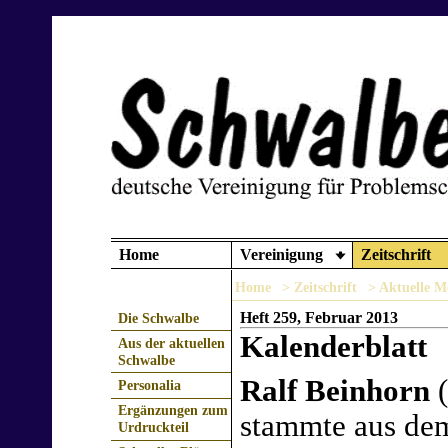
Home
Vereinigung
Zeitschrift
Home
> Zeitschrift
> Aktuelle M
Heft 259, Februar 2013
Die Schwalbe
Kalenderblatt
Aus der aktuellen
Schwalbe
Ralf Beinhorn
(
Personalia
Ergänzungen zum
stammte aus de
Urdruckteil