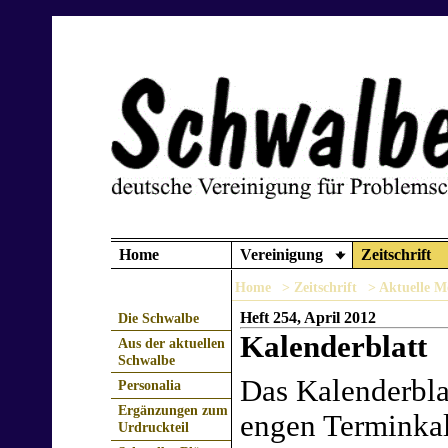
Home
Vereinigung
Zeitschrift
Home
> Zeitschrift
> Aktuelle M
Heft 254, April 2012
Die Schwalbe
Kalenderblatt
Aus der aktuellen
Schwalbe
Das Kalenderblat
Personalia
Ergänzungen zum
engen Terminka
Urdruckteil