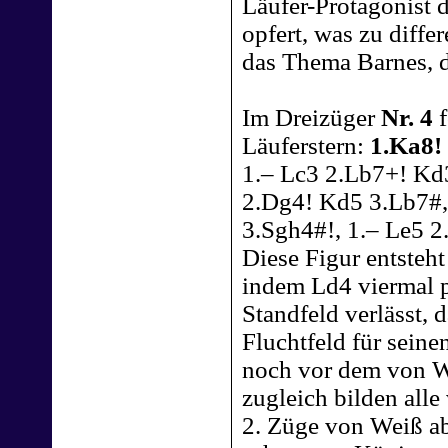
Läufer-Protagonist 
opfert, was zu diffe
das Thema Barnes, 
Im Dreizüger
Nr. 4
f
Läuferstern:
1.Ka8!
1.– Lc3 2.Lb7+! Kd
2.Dg4! Kd5 3.Lb7#,
3.Sgh4#!, 1.– Le5 2
Diese Figur entsteht
indem Ld4 viermal p
Standfeld verlässt, d
Fluchtfeld für sein
noch vor dem von W
zugleich bilden all
2. Züge von Weiß a