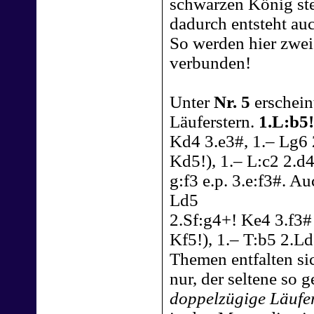
schwarzen König ste
dadurch entsteht au
So werden hier zwei
verbunden!
Unter
Nr. 5
erschein
Läuferstern.
1.L:b5!
Kd4 3.e3#, 1.– Lg6 
Kd5!), 1.– L:c2 2.d4
g:f3 e.p. 3.e:f3#. Au
Ld5
2.Sf:g4+! Ke4 3.f3#
Kf5!), 1.– T:b5 2.L
Themen entfalten si
nur, der seltene so 
doppelzügige Läufe