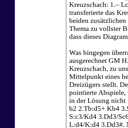
Kreuzschach: 1.– L
transferierte das Kr
beiden zusätzlichen
Thema zu vollster Bl
dass dieses Diagra
Was hingegen überra
ausgerechnet GM H.
Kreuzschach, zu un
Mittelpunkt eines h
Dreizügers stellt. D
pointierte Abspiele,
in der Lösung nicht
b2 2.Tb:d5+ Kb4 3.
S:c3/Kd4 3.Dd3/Sc6
L:d4/K:d4 3.Dd3#. 