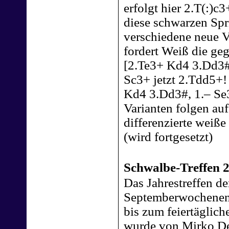
erfolgt hier 2.T(:)c
diese schwarzen Spr
verschiedene neue V
fordert Weiß die ge
[2.Te3+ Kd4 3.Dd3#
Sc3+ jetzt 2.Tdd5+!
Kd4 3.Dd3#, 1.– Se3
Varianten folgen au
differenzierte weiß
(wird fortgesetzt)
Schwalbe-Treffen 
Das Jahrestreffen d
Septemberwochenend
bis zum feiertäglich
wurde von Mirko De