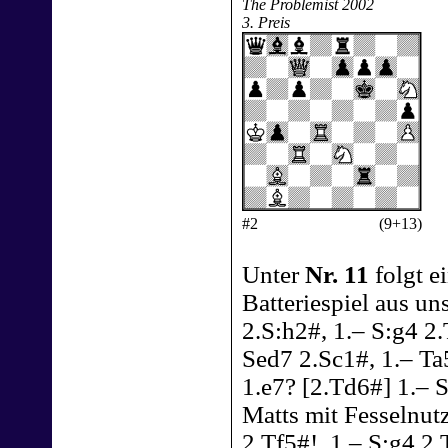
The Problemist 2002
3. Preis
#2
(9+13)
Unter
Nr. 11
folgt e
Batteriespiel aus un
2.S:h2#, 1.– S:g4 2.
Sed7 2.Sc1#, 1.– Ta
1.e7? [2.Td6#] 1.– 
Matts mit Fesselnut
2.Tf5#!, 1.– S:g4 2.T