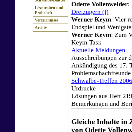
Schwalbe-Blätter
Odette Vollenweider
:
Leseproben und
Dreizügern (I)
Probeheft
Werner Keym
: Vier 
Verzeichnisse
Endspiel und Wenigste
Archiv
Werner Keym
: Zum V
Keym-Task
Aktuelle Meldungen
Ausschreibungen zur d
Ankündigung des 17. T
Problemschachfreunde
Schwalbe-Treffen 2006
Urdrucke
Lösungen aus Heft 219
Bemerkungen und Beri
Gleiche Inhalte in 
von Odette Vollenw