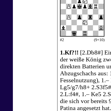
#2
(9+10)
1.Kf?!!
[2.Db8#] Ein
der weiße König zwei
direkten Batterien un
Abzugschachs aus: 
Fesselnutzung), 1.–
Lg5/g7/h8+ 2.S3f5#!
2.L:f4#, 1.– Ke5 2.
die sich vor bereits 
Patina angesetzt hat.