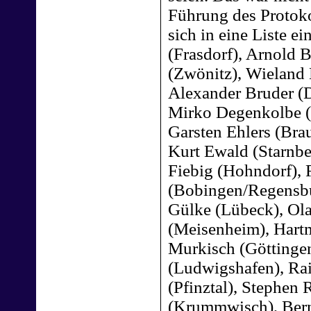
Führung des Protok
sich in eine Liste e
(Frasdorf), Arnold 
(Zwönitz), Wieland 
Alexander Bruder (
Mirko Degenkolbe (
Garsten Ehlers (Bra
Kurt Ewald (Starnber
Fiebig (Hohndorf), 
(Bobingen/Regensbur
Gülke (Lübeck), Ol
(Meisenheim), Hart
Murkisch (Göttingen
(Ludwigshafen), Rai
(Pfinztal), Stephen 
(Krummwisch), Bern