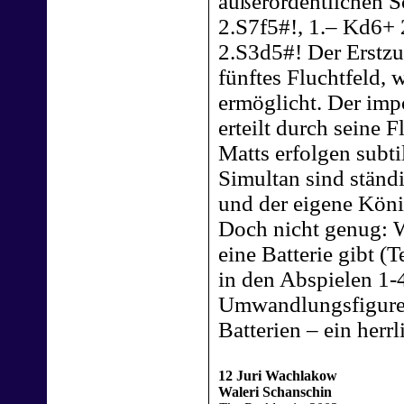
außerordentlichen S
2.S7f5#!, 1.– Kd6+ 
2.S3d5#! Der Erstzu
fünftes Fluchtfeld, 
ermöglicht. Der imp
erteilt durch seine 
Matts erfolgen subtil
Simultan sind ständ
und der eigene Köni
Doch nicht genug: W
eine Batterie gibt (
in den Abspielen 1-4
Umwandlungsfiguren 
Batterien – ein herr
12 Juri Wachlakow
Waleri Schanschin