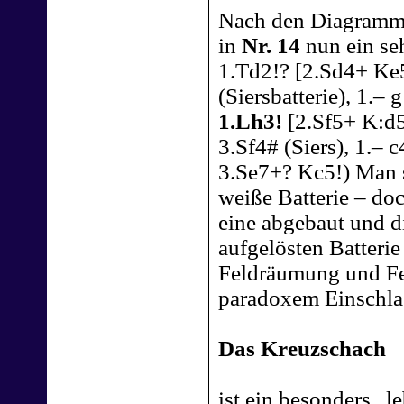
Nach den Diagrammen
in
Nr. 14
nun ein seh
1.Td2!? [2.Sd4+ Ke5
(Siersbatterie), 1.–
1.Lh3!
[2.Sf5+ K:d5
3.Sf4# (Siers), 1.– 
3.Se7+? Kc5!) Man s
weiße Batterie – do
eine abgebaut und di
aufgelösten Batterie
Feldräumung und Fel
paradoxem Einschlag
Das Kreuzschach
ist ein besonders „