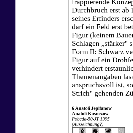
frappierende Konzep
Durchbruch erst ab 
seines Erfinders er
darf ein Feld erst b
Figur (keinem Bauer
Schlagen „stärker" s
Form II: Schwarz ver
Figur auf ein Drohf
verhindert erstaunli
Themenangaben lasse
anspruchsvoll ist, s
Strich" gehenden Zü
6 Anatoli Jepifanow
Anatoli Kusnezow
Pobeda-50-JT 1995
(Auszeichnung?)