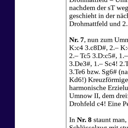
nachdem der sT weg
geschieht in der näc
Drohmattfeld und 2.
Nr. 7
, nun zum Umn
K:c4 3.c8D#, 2.– K:
2.– Tc5 3.D:c5#, 1.
3.De3#, 1.– Sc4! 2
3.Te6 bzw. Sg6# (n
Kd6!) Kreuzförmige
harmonische Erzielu
Umnow II, dem drei
Drohfeld c4! Eine Pe
In
Nr. 8
staunt man,
Schlüsselzug mit stu