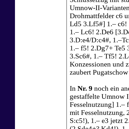
Umnow-II-Varianten 
Drohmattfelder c6 u
Ld5 3.Lf5#] 1.– c6!
1.– Lc6! 2.De6 [3.D
3.D:e4/D:c4#, 1.–Tc
1.– f5! 2.Dg7+ Te5 
3.Sc6#, 1.– Tf5! 2.
Konzessionen und zu
zaubert Pugatschow 
In
Nr. 9
noch ein an
gestaffelte Umnow 
Fesselnutzung] 1.– 
mit Fesselnutzung,
S:c5!), 1.– e3 jetzt
(2.Sde4+? Kd4!), 1.