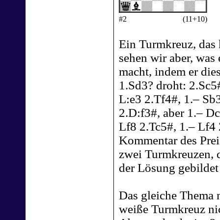
#2
(11+10)
Ein Turmkreuz, das k
sehen wir aber, was
macht, indem er dies
1.Sd3? droht: 2.Sc5
L:e3 2.Tf4#, 1.– Sb3
2.D:f3#, aber 1.– D
Lf8 2.Tc5#, 1.– Lf4 
Kommentar des Preis
zwei Turmkreuzen, d
der Lösung gebildet 
Das gleiche Thema 
weiße Turmkreuz nic