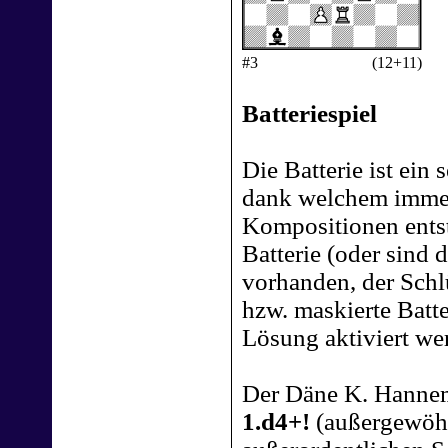
#3
(12+11)
Batteriespiel
Die Batterie ist ein
dank welchem immer 
Kompositionen entst
Batterie (oder sind 
vorhanden, der Schlü
hzw. maskierte Batte
Lösung aktiviert we
Der Däne K. Hanne
1.d4+!
(außergewöhnl