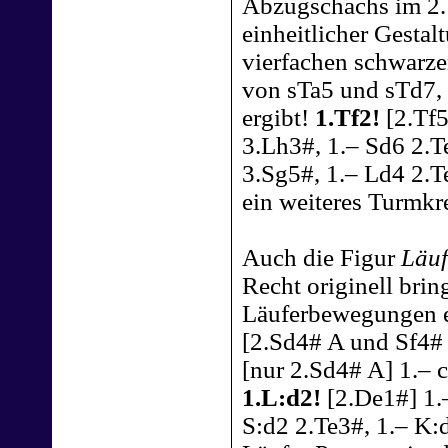
Abzugschachs im 2. 
einheitlicher Gestal
vierfachen schwarze
von sTa5 und sTd7, 
ergibt!
1.Tf2!
[2.Tf5
3.Lh3#, 1.– Sd6 2.T
3.Sg5#, 1.– Ld4 2.T
ein weiteres Turmkr
Auch die Figur
Läuf
Recht originell brin
Läuferbewegungen er
[2.Sd4# A und Sf4# 
[nur 2.Sd4# A] 1.– c
1.L:d2!
[2.De1#] 1.–
S:d2 2.Te3#, 1.– K:d