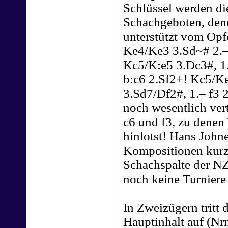
Schlüssel werden di
Schachgeboten, dene
unterstützt vom Opf
Ke4/Ke3 3.Sd~# 2.– 
Kc5/K:e5 3.Dc3#, 1
b:c6 2.Sf2+! Kc5/K
3.Sd7/Df2#, 1.– f3
noch wesentlich vert
c6 und f3, zu denen
hinlotst! Hans John
Kompositionen kurze
Schachspalte der NZ
noch keine Turniere
In Zweizügern tritt 
Hauptinhalt auf (Nr