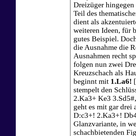
Dreizüger hingegen i
Teil des thematische
dient als akzentuier
weiteren Ideen, für b
gutes Beispiel. Doch
die Ausnahme die R
Ausnahmen recht sp
folgen nun zwei Dre
Kreuzschach als Ha
beginnt mit
1.La6!
[
stempelt den Schlüs
2.Ka3+ Ke3 3.Sd5#,
geht es mit gar drei
D:c3+! 2.Ka3+! Db4+
Glanzvariante, in w
schachbietenden Fig