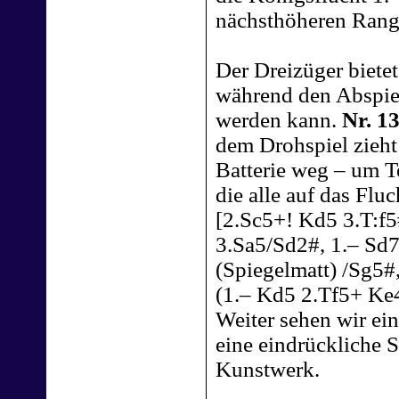
nächsthöheren Rang 
Der Dreizüger bietet
während den Abspiel
werden kann.
Nr. 1
dem Drohspiel zieht
Batterie weg – um T
die alle auf das Flu
[2.Sc5+! Kd5 3.T:f5
3.Sa5/Sd2#, 1.– Sd
(Spiegelmatt) /Sg5#
(1.– Kd5 2.Tf5+ Ke4
Weiter sehen wir ei
eine eindrückliche S
Kunstwerk.