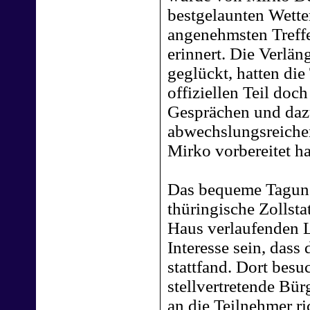
bestgelaunten Wetter
angenehmsten Treffen
erinnert. Die Verlän
geglückt, hatten di
offiziellen Teil doc
Gesprächen und daz
abwechslungsreiche
Mirko vorbereitet ha
Das bequeme Tagungs
thüringische Zollsta
Haus verlaufenden L
Interesse sein, das
stattfand. Dort bes
stellvertretende Bür
an die Teilnehmer ri