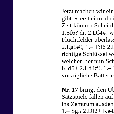
Jetzt machen wir ei
gibt es erst einmal 
Zeit können Schein
1.Sf6? dr. 2.Df4#!
Fluchtfelder überla
2.Lg5#!, 1.– T:f6 2.
richtige Schlüssel w
welchen her nun Scha
K:d5+ 2.Ld4#!, 1.– 
vorzügliche Batterie
Nr. 17
bringt den Ü
Satzspiele fallen au
ins Zemtrum ausdeh
1.– Sg5 2.Df2+ Ke4