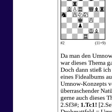
#2
(11+9)
Da man den Umnow p
war dieses Thema gar
Doch dann stieß ic
eines Fidealbums au
Umnow-Konzepts vers
überraschender Natür
gerne auch dieses T
2.Sf3#;
1.Tc1!
[2.Se
Drohmattfeld = Umno