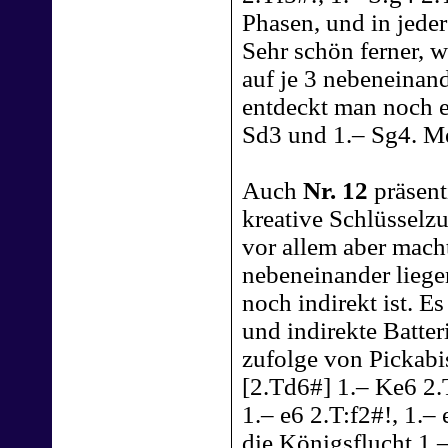
Phasen, und in jeder 
Sehr schön ferner, w
auf je 3 nebeneinand
entdeckt man noch 
Sd3 und 1.– Sg4. Me
Auch
Nr. 12
präsenti
kreative Schlüsselzu
vor allem aber macht
nebeneinander liege
noch indirekt ist. Es
und indirekte Batte
zufolge von Pickabi
[2.Td6#] 1.– Ke6 2.
1.– e6 2.T:f2#!, 1.–
die Königsflucht 1.