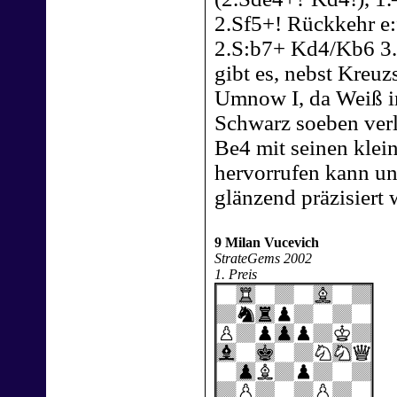
2.Sf5+! Rückkehr e:
2.S:b7+ Kd4/Kb6 3.L
gibt es, nebst Kreuz
Umnow I, da Weiß in
Schwarz soeben verl
Be4 mit seinen klei
hervorrufen kann un
glänzend präzisiert
9 Milan Vucevich
StrateGems 2002
1. Preis