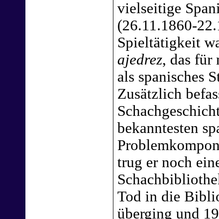
vielseitige Span
(26.11.1860-22.
Spieltätigkeit w
ajedrez
, das für
als spanisches S
Zusätzlich befas
Schachgeschicht
bekanntesten sp
Problemkomponis
trug er noch ein
Schachbiblioth
Tod in die Bibl
überging und 19