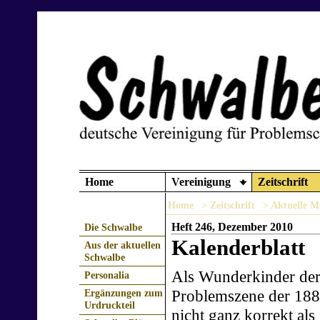
Home
Vereinigung
Zeitschrift
Home
> Zeitschrift
> Aktuelle M
Heft 246, Dezember 2010
Die Schwalbe
Kalenderblatt
Aus der aktuellen
Schwalbe
Als Wunderkinder der
Personalia
Problemszene der 1880
Ergänzungen zum
Urdruckteil
nicht ganz korrekt als