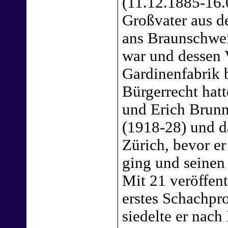
(11.12.1885-16.
Großvater aus d
ans Braunschwe
war und dessen V
Gardinenfabrik 
Bürgerrecht hatt
und Erich Brunne
(1918-28) und d
Zürich, bevor e
ging und seine
Mit 21 veröffen
erstes Schachpr
siedelte er nach