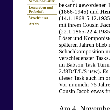
Schwalbe-Blätter
bekannt gewordenen 
Leseproben und
(1866-1945) und
Hen
Probeheft
(14.1.1868-5.12.1935
Verzeichnisse
mit ihrem Cousin
Jac
Archiv
(22.1.1865-22.4.1935)
Löser und Komponiste
späteren Jahren blieb
Schachkomposition und 
verschiedenster Tasks
im Babson Task Turni
2.f8D/T/L/S usw). Es s
dieser Task auch im o
Vor nunmehr 75 Jahre
Cousin Jacob etwas fr
Am 4. November