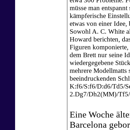
müsse man entspannt s
kämpferische Einstel
etwas von einer Idee, 
Sowohl A. C. White a
Howard berichten, da
Figuren komponierte, d
dem Brett nur seine Id
wiedergegebene Stück 
mehrere Modellmatts s
beeindruckenden Schlü
K:f6/S:f6/D:d6/Td5/Se
2.Dg7/Dh2(MM)/Tf5
Eine Woche älte
Barcelona gebor