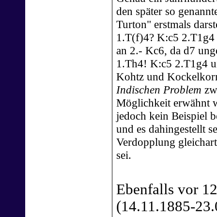
den später so genannt
Turton" erstmals darste
1.T(f)4? K:c5 2.T1g4 
an 2.- Kc6, da d7 ung
1.Th4! K:c5 2.T1g4 u
Kohtz und Kockelkorn
Indischen Problem
zwa
Möglichkeit erwähnt w
jedoch kein Beispiel 
und es dahingestellt se
Verdopplung gleichart
sei.
Ebenfalls vor 1
(14.11.1885-23.