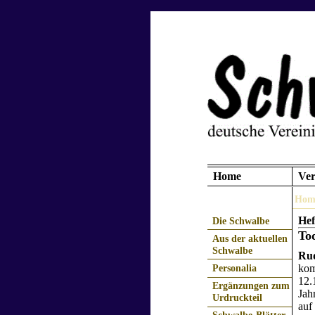
Home
Ver
Hom
Hef
Die Schwalbe
Tod
Aus der aktuellen
Schwalbe
Rud
kom
Personalia
12.
Ergänzungen zum
Jah
Urdruckteil
auf