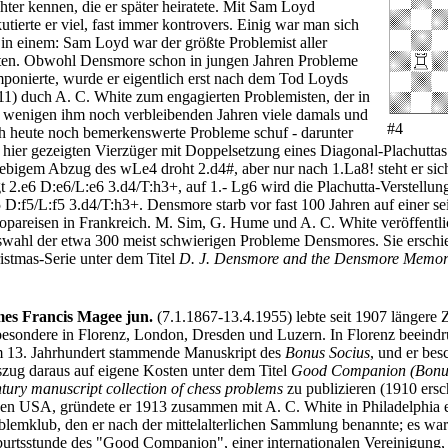
hter kennen, die er später heiratete. Mit Sam Loyd
kutierte er viel, fast immer kontrovers. Einig war man sich
 in einem: Sam Loyd war der größte Problemist aller
ten. Obwohl Densmore schon in jungen Jahren Probleme
ponierte, wurde er eigentlich erst nach dem Tod Loyds
11) duch A. C. White zum engagierten Problemisten, der in
 wenigen ihm noch verbleibenden Jahren viele damals und
#4
h heute noch bemerkenswerte Probleme schuf - darunter
 hier gezeigten Vierzüger mit Doppelsetzung eines Diagonal-Plachutta
iebigem Abzug des wLe4 droht 2.d4#, aber nur nach 1.La8! steht er sic
gt 2.e6 D:e6/L:e6 3.d4/T:h3+, auf 1.- Lg6 wird die Plachutta-Verstellung
5 D:f5/L:f5 3.d4/T:h3+. Densmore starb vor fast 100 Jahren auf einer se
opareisen in Frankreich. M. Sim, G. Hume und A. C. White veröffentli
wahl der etwa 300 meist schwierigen Probleme Densmores. Sie erschie
istmas-Serie unter dem Titel
D. J. Densmore and the Densmore Memor
es Francis Magee jun.
(7.1.1867-13.4.1955) lebte seit 1907 längere Z
besondere in Florenz, London, Dresden und Luzern. In Florenz beeindr
 13. Jahrhundert stammende Manuskript des
Bonus Socius
, und er bes
zug daraus auf eigene Kosten unter dem Titel
Good Companion (Bonus 
tury manuscript collection of chess problems
zu publizieren (1910 ersc
den USA, gründete er 1913 zusammen mit A. C. White in Philadelphia 
blemklub, den er nach der mittelalterlichen Sammlung benannte; es war
urtsstunde des "Good Companion", einer internationalen Vereinigung, d