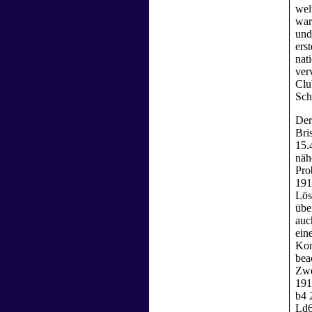
wel
war
und
ers
nat
ver
Clu
Sch
Der
Bri
15.
näh
Pro
191
Lös
übe
auc
ein
Kom
bea
Zwe
191
b4 
Ld6