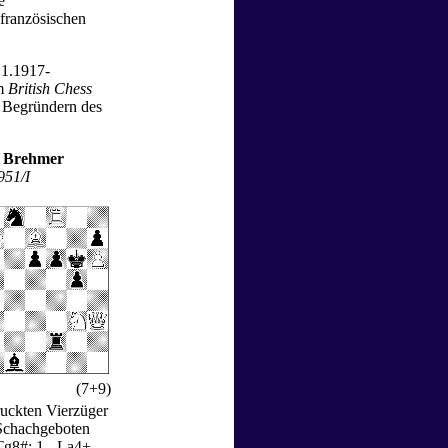
e
 französischen
.1.1917-
im
British Chess
 Begründern des
d Brehmer
951/I
(7+9)
ruckten Vierzüger
 Schachgeboten
Tg8#; 1.- La4+