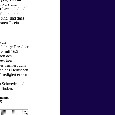
n kurz und
rimshaw mündend.
freunde, die nur
sind, und dass
aren." - ein
 die
ebürtige Dresdner
 er mit 16,5
tion des
utschen
des Turnierbuchs
ied des Deutschen
 redigiert er den
zu Schwede sind
 finden.
ansac
5