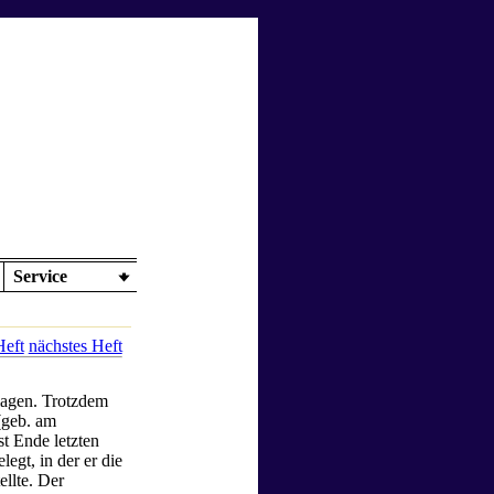
Service
Heft
nächstes Heft
lagen. Trotzdem
(geb. am
st Ende letzten
legt, in der er die
ellte. Der