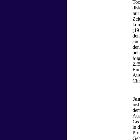
Toc
dis
nur
Zei
kom
(19
den
auc
den
bel
fol
2.f
Eur
Aus
Chr
Jam
ins
dem
Aus
Cen
in 
Pro
Geb