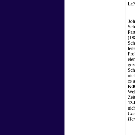
Lc7
Jo
Sch
Part
(18
Sch
lei
Pro
ele
gez
Sch
nic
es 
Kd6
Wei
Zei
13.
nic
Che
Her