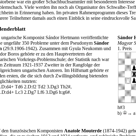
storbene war ein großer Schachbuchsammler mit besonderem Interesse
blemschach. Viele werden ihn noch als Organisator des Schwalbe-Tref
chheim in Erinnerung haben. Im privaten Rahmenprogramm dieses Tre
rere Teilnehmer damals auch einen Einblick in seine eindrucksvolle
lenderblatt
 ungarische Komponist Sándor Hertmann veröffentlichte
Sándor 
ne ungefähr 350 Probleme unter dem Pseudonym
Sándor
Magyar S
n
(29.9.1906-1942). Zusammen mit Gyula Neukomm und
1. Preis
dor Boros gehörte er zu den Hauptvertretern der
arischen Vorkriegs-Problemschule; der Statistik nach war
im Zeitraum 1921-1937 Zweiter in der Rangfolge der
olgreichsten ungarischen Autoren. Im Hilfsmatt gehörte er
den ersten, die die sich durch Zwillingsbildung bietenden
lichkeiten nutzten:
1.D:d4+ Td6 2.D:f2 Td2 3.Dg3 Th2#,
1.D:d4+ Lc3 2.Dg7 Lf6 3.Dg6 h:g6#.
h#3
b)
→ a
 den französischen Komponisten
Anatole Mouterde
(1874-1942) geh