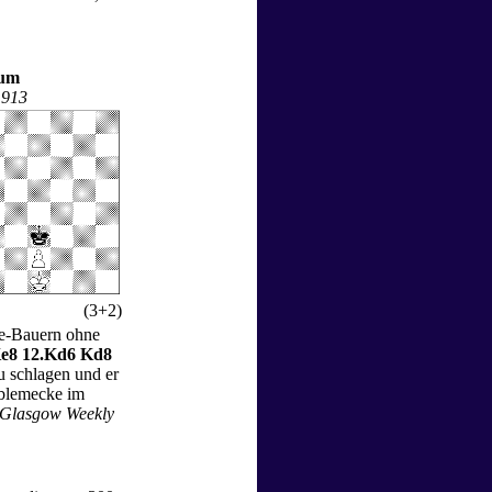
rum
1913
(3+2)
 e-Bauern ohne
Ke8 12.Kd6 Kd8
u schlagen und er
oblemecke im
Glasgow Weekly