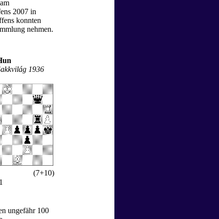
 am
fens 2007 in
ffens konnten
 Sammlung nehmen.
Hun
akkvilág 1936
(7+10)
1
en ungefähr 100