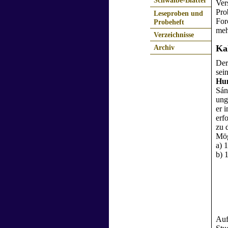
Schwalbe-Blätter
Ver
Pro
Leseproben und
For
Probeheft
meh
Verzeichnisse
Ka
Archiv
Der
sei
Hu
Sán
ung
er 
erf
zu 
Mög
a) 
b) 
Auf