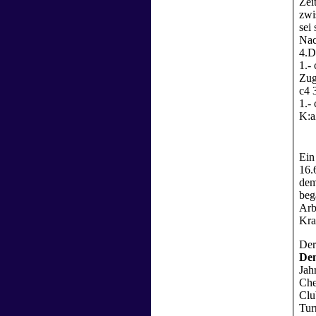
Zei
zwi
sei
Nac
4.D
1.-
Zug
c4 
1.-
K:a
Ein
16.
dem
beg
Arb
Kra
Der
De
Jah
Che
Clu
Tur