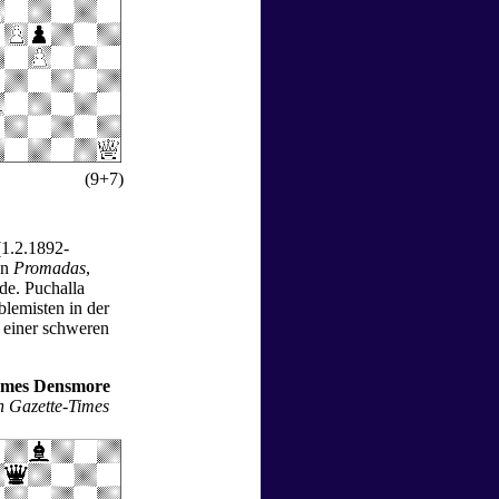
(9+7)
1.2.1892-
on
Promadas
,
de. Puchalla
lemisten in der
 einer schweren
ames Densmore
h Gazette-Times