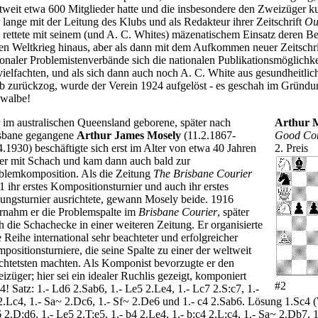
tweit etwa 600 Mitglieder hatte und die insbesondere den Zweizüger ku
 lange mit der Leitung des Klubs und als Redakteur ihrer Zeitschrift
Ou
 rettete mit seinem (und A. C. Whites) mäzenatischem Einsatz deren B
ten Weltkrieg hinaus, aber als dann mit dem Aufkommen neuer Zeitschr
ionaler Problemistenverbände sich die nationalen Publikationsmöglichke
vielfachten, und als sich dann auch noch A. C. White aus gesundheitl
b zurückzog, wurde der Verein 1924 aufgelöst - es geschah im Gründu
walbe!
 im australischen Queensland geborene, später nach
Arthur 
sbane gegangene
Arthur James Mosely
(11.2.1867-
Good Co
4.1930) beschäftigte sich erst im Alter von etwa 40 Jahren
2. Preis
er mit Schach und kam dann auch bald zur
blemkomposition. Als die Zeitung
The Brisbane Courier
1 ihr erstes Kompositionsturnier und auch ihr erstes
ungsturnier ausrichtete, gewann Mosely beide. 1916
rnahm er die Problemspalte im
Brisbane Courier
, später
h die Schachecke in einer weiteren Zeitung. Er organisierte
e Reihe international sehr beachteter und erfolgreicher
positionsturniere, die seine Spalte zu einer der weltweit
chtetsten machten. Als Komponist bevorzugte er den
izüger; hier sei ein idealer Ruchlis gezeigt, komponiert
#2
4! Satz: 1.- Ld6 2.Sab6, 1.- Le5 2.Le4, 1.- Lc7 2.S:c7, 1.-
2.Lc4, 1.- Sa~ 2.Dc6, 1.- Sf~ 2.De6 und 1.- c4 2.Sab6. Lösung 1.Sc4 (
 2.D:d6, 1.- Le5 2.T:e5, 1.- b4 2.Le4, 1.- b:c4 2.L:c4, 1.- Sa~ 2.Db7, 1