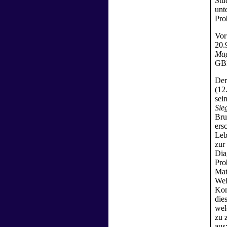
Stu
unt
Pro
Vor
20.
Mag
GBR
Der
(12
sei
Sie
Bru
ers
Leb
zur
Dia
Pro
Mat
Wel
Kom
die
wel
zu 
aus