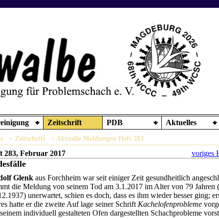
einigung
Zeitschrift
PDB
Aktuelles
e
> Zeitschrift
> Aktuelle Meldungen Heft 283
t 283, Februar 2017
voriges 
esfälle
olf Glenk
aus Forchheim war seit einiger Zeit gesundheitlich angesch
mt die Meldung von seinem Tod am 3.1.2017 im Alter von 79 Jahren 
12.1937) unerwartet, schien es doch, dass es ihm wieder besser ging; er
res hatte er die zweite Auf lage seiner Schrift
Kachelofenprobleme
vorge
 seinem individuell gestalteten Ofen dargestellten Schachprobleme vorst