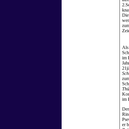
2.S
kna
Die
wen
zum
Zei
Als
Sch
im 
Jah
21j
Sch
zum
Sch
Thü
Kom
im 
Der
Rin
Ps
er 