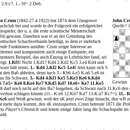
 2.S:c7, 1.- Sf~ 2.De6.
hn Crum
(1842-27.4.1922) trat 1874 dem Glasgower
John C
achclub bei und wurde in der Folgezeit ein erfolgreicher
Quelle? 
iespieler, der u. a. die erste schottische Meisterschaft
84) gewann. Daneben war er an der Gründung des
ottischen Schachverbands beteiligt, in dem er mehrfach
tende Funktionen ausübte. Crum zeigte Interesse an
blemen und komponierte auch einige Endspiele; ein
mentares Beispiel, das auch Einzug in Lehrbücher fand, sei
eigt:
1.Kf1!
Nicht 1.Kd1? Kd4 2.Kd2 Kc5 3.e4 Kd4 und
warz hält remis.
1.- Kd4 2.Kf2 Kc5 3.e4!
Jetzt kann sich S
ht den Ba6 abholen, denn nach 3.- Kb6 4.e5 K:a6 5.e6 ist
aus für Schwarz.
3.- Kd4 4.Kf3 Ke5 5.Ke3 Ke6 6.Kd4
Gewinn
 7.e5+ Ke6 8.Ke4 Ke7 9.Kd5 Kd7 10.e6+ Ke7 11.Ke5
ß darf noch nicht auf den Ba7 losgehen, da Schwarz nach 11.Kc6 den
tverlust schlagen könnte (11.- K:e6 12.Kb7 Kd7 13.K:a7 Kc7=).
11.- 
Kc6
und Weiß gewinnt, weil der sK jetzt zwei Züge braucht, den wB z
ht mehr dazu kommt, den sK einzusperren. Crum betreute 1871 die Pr
ss Player's Chronicle
und leitete einige Jahre lang die Schachspalte im
ald
.