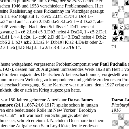
tschriften publizierte. Im
L'Echiquier de Paris
betreute er
schen 1946 und 1953 verschiedene Problemspalten. Hier
 seine Realisierung eines Pickaninny im Vierzüger gezeigt:
h 1.L:e6? folgt auf 1.- c6/c5 2.Df1 c5/c4 3.Dc4 L~
:a2# und auf 1.- c:d6 2.Dd5 d:e5 3.L:e5 L~ 4.D:a2#, aber
 c:b6! verteidigt. Nach dem Schlüssel 1.Dd1 herrscht
zwang: 1.- c6 2.Lc4 c5 3.Db3 nebst 4.D:a2#, 1.- c5 2.De1
3.Ld1 L~ 4.Lc2#, 1.- c:d6 2.D:d6 L~ 3.D:a3 nebst 4.D:b2;
 c:b6 2.L:b2+ a:b2 3.L:a2 [4.D:b1#] K:a2 4.Da4# oder 2.-
#4
2 3.L:e6 [4.Dd4#] 3.- Lc2/Ld3 4.T:c2/Dc1#.
 heute weitgehend vergessener Problemkomponist war
Paul Puchalla
(
6.1927), dessen nur 20 Aufgaben umfassendes Werk 1928 im Heft 1 v
 Problemmagazin des Deutschen Arbeiterschachbunds, vorgestellt wur
ann im ersten Weltkrieg zu komponieren und gehörte zu den ersten Prob
eiterschachbewegung. Seine Karriere war nur kurz, denn 1927 erlag er
nkheit, die er sich im Krieg zugezogen hatte.
 vor 150 Jahren geborene Amerikanr
Darso James
Darso J
nsmore
(24.1.1867-24.6.1917) spielte schon in jungen
Pittsburg
ren eine bedeutende Rolle im New Yorker "Brooklyn
1916
ss Club" - ich war noch ein Schuljunge, aber der
bmeister, schrieb er einmal. Nachdem Densmore in einem
nier eine Aufgabe von Sam Loyd löste, lernte er dessen