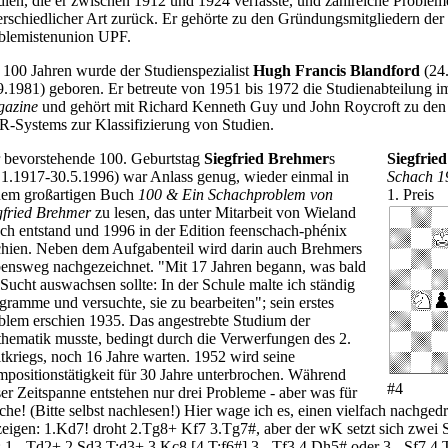
dien, die er zwischen 1912 und 1924 verfasste, und zahlreiche Problem
erschiedlicher Art zurück. Er gehörte zu den Gründungsmitgliedern der
blemistenunion UPF.
 100 Jahren wurde der Studienspezialist
Hugh Francis Blandford
(24
9.1981) geboren. Er betreute von 1951 bis 1972 die Studienabteilung 
azine
und gehört mit Richard Kenneth Guy und John Roycroft zu den
-Systems zur Klassifizierung von Studien.
 bevorstehende 100. Geburtstag
Siegfried Brehmer
s
Siegfrie
.1.1917-30.5.1996) war Anlass genug, wieder einmal in
Schach 1
nem großartigen Buch
100 & Ein Schachproblem von
1. Preis
gfried Brehmer
zu lesen, das unter Mitarbeit von Wieland
ch entstand und 1996 in der Edition feenschach-phénix
chien. Neben dem Aufgabenteil wird darin auch Brehmers
ensweg nachgezeichnet. "Mit 17 Jahren begann, was bald
 Sucht auswachsen sollte: In der Schule malte ich ständig
gramme und versuchte, sie zu bearbeiten"; sein erstes
blem erschien 1935. Das angestrebte Studium der
hematik musste, bedingt durch die Verwerfungen des 2.
tkriegs, noch 16 Jahre warten. 1952 wird seine
positionstätigkeit für 30 Jahre unterbrochen. Während
#4
ser Zeitspanne entstehen nur drei Probleme - aber was für
che! (Bitte selbst nachlesen!) Hier wage ich es, einen vielfach nachged
zeigen: 1.Kd7! droht 2.Tg8+ Kf7 3.Tg7#, aber der wK setzt sich zwei
: 1.- Td2+ 2.Sd3 T:d3+ 3.Kc8 [4.T:f6#] 3.- Tf3 4.Dh5# oder 3.- Sf7 4.