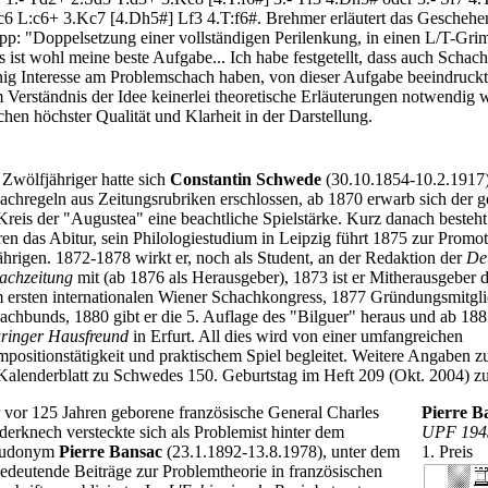
c6 L:c6+ 3.Kc7 [4.Dh5#] Lf3 4.T:f6#. Brehmer erläutert das Geschehe
pp: "Doppelsetzung einer vollständigen Perilenkung, in einen L/T-G
s ist wohl meine beste Aufgabe... Ich habe festgetellt, dass auch Schach
ig Interesse am Problemschach haben, von dieser Aufgabe beeindruckt 
 Verständnis der Idee keinerlei theoretische Erläuterungen notwendig w
chen höchster Qualität und Klarheit in der Darstellung.
 Zwölfjähriger hatte sich
Constantin Schwede
(30.10.1854-10.2.1917)
achregeln aus Zeitungsrubriken erschlossen, ab 1870 erwarb sich der g
Kreis der "Augustea" eine beachtliche Spielstärke. Kurz danach besteht
ren das Abitur, sein Philologiestudium in Leipzig führt 1875 zur Promo
ährigen. 1872-1878 wirkt er, noch als Student, an der Redaktion der
De
achzeitung
mit (ab 1876 als Herausgeber), 1873 ist er Mitherausgeber 
 ersten internationalen Wiener Schachkongress, 1877 Gründungsmitgl
achbunds, 1880 gibt er die 5. Auflage des "Bilguer" heraus und ab 1881
ringer Hausfreund
in Erfurt. All dies wird von einer umfangreichen
positionstätigkeit und praktischem Spiel begleitet. Weitere Angaben 
Kalenderblatt zu Schwedes 150. Geburtstag im Heft 209 (Okt. 2004) zu
 vor 125 Jahren geborene französische General Charles
Pierre B
derknech versteckte sich als Problemist hinter dem
UPF 194
eudonym
Pierre Bansac
(23.1.1892-13.8.1978), unter dem
1. Preis
bedeutende Beiträge zur Problemtheorie in französischen