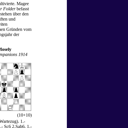
ltivierte. Magee
r Folder
befasst
estehen über den
iften und
iten
ichen Gründen vom
ngsjahr der
Mosely
mpanions 1914
(10+10)
Wartezug). 1.-
.- Sc6 2.Sab6, 1.-