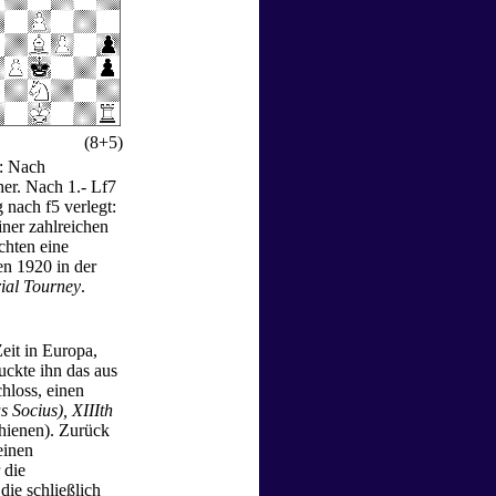
(8+5)
s: Nach
her. Nach 1.- Lf7
 nach f5 verlegt:
iner zahlreichen
chten eine
n 1920 in der
ial Tourney
.
eit in Europa,
uckte ihn das aus
chloss, einen
Socius), XIIIth
hienen). Zurück
einen
 die
ie schließlich