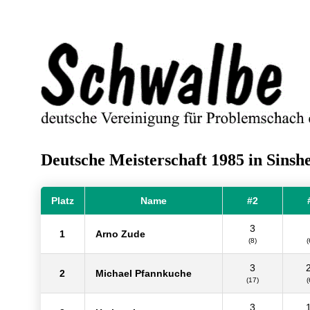
Deutsche Meisterschaft 1985 in Sinsh
Platz
Name
#2
3
1
Arno Zude
(8)
(
3
2
Michael Pfannkuche
(17)
(
3