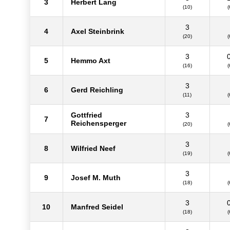
3
Herbert Lang
(10)
(
3
4
Axel Steinbrink
(20)
(
3
5
Hemmo Axt
(16)
(
3
6
Gerd Reichling
(11)
(
Gottfried
3
7
Reichensperger
(20)
(
3
8
Wilfried Neef
(19)
(
3
9
Josef M. Muth
(18)
(
3
10
Manfred Seidel
(18)
(