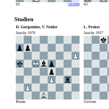
#3
185999
#3
Studien
D. Gurgenidze, V. Neidze
L. Prokes
Szachy 1976
Szachy 1957
Remis
Gewinn