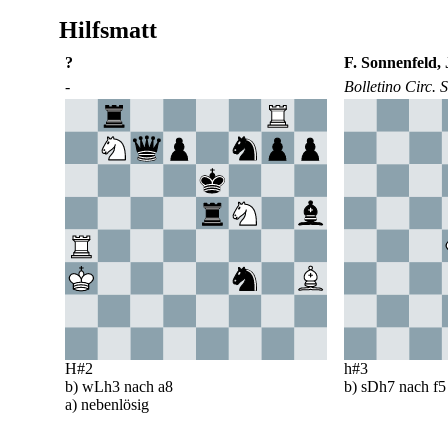
Hilfsmatt
?
F. Sonnenfeld, 
-
Bolletino Circ.
H#2
h#3
b) wLh3 nach a8
b) sDh7 nach f5
a) nebenlösig