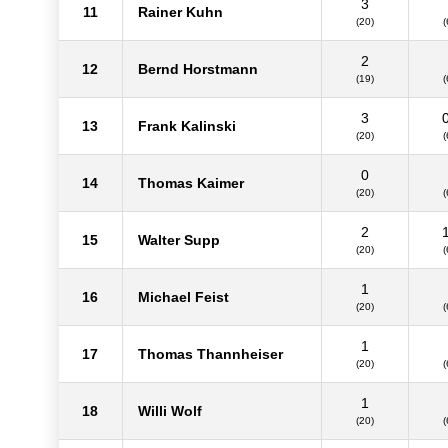
3
11
Rainer Kuhn
(20)
(
2
12
Bernd Horstmann
(19)
(
3
13
Frank Kalinski
(20)
(
0
14
Thomas Kaimer
(20)
(
2
15
Walter Supp
(20)
(
1
16
Michael Feist
(20)
(
1
17
Thomas Thannheiser
(20)
(
1
18
Willi Wolf
(20)
(