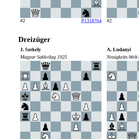
#2
P1318764
#2
Dreizüger
J. Szekely
A. Ludanyi
Magyar Sakkvilag 1925
Neuigkeits-Welt-