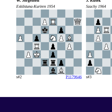
W. Jörgensen
J. Rusek
Eskilstuna-Kuriren 1954
Szachy 1964
s#2
P1179646
s#3