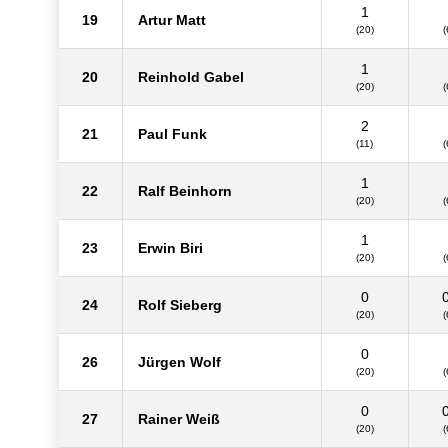
1
19
Artur Matt
(20)
(
1
20
Reinhold Gabel
(20)
(
2
21
Paul Funk
(11)
(
1
22
Ralf Beinhorn
(20)
(
1
23
Erwin Biri
(20)
(
0
24
Rolf Sieberg
(20)
(
0
26
Jürgen Wolf
(20)
(
0
27
Rainer Weiß
(20)
(